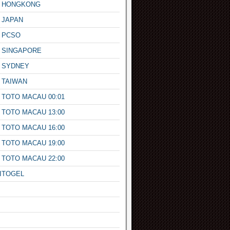
I HONGKONG
 JAPAN
 PCSO
I SINGAPORE
I SYDNEY
 TAIWAN
 TOTO MACAU 00:01
 TOTO MACAU 13:00
 TOTO MACAU 16:00
 TOTO MACAU 19:00
 TOTO MACAU 22:00
ITOGEL