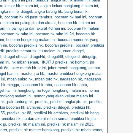
tu hk malam ini pasti tembus
,
angka jitu hk malam ini pasti
ka keluar hk malam ini
,
angka keluar hongkong malam ini
,
ngka mimpi ditogel
,
angka tarung hk
,
bang bona hk
,
hk
,
bocoran hk 4d pasti tembus
,
bocoran hk hari ini
,
bocoran
 malam ini paling jitu dan akurat
,
bocoran hk malam ini
m ini paling jitu dan akurat 4d hari ini
,
bocoran hk malam
,
bocoran hk mlm ini
,
bocoran hk mlm ini 2d
,
bocoran hk
ini
,
bocoran hongkong malam ini
,
bocoran nomor hk yang
 ini
,
bocoran predikis hk
,
bocoran prediksi
,
bocoran prediksi
prediksi semar hk jitu malam ini
,
cuan ditogel
,
l
,
ditogel official
,
ditogel4d
,
ditogel88
,
ditogelid
,
ditogeljp
,
am ini
,
hk mbah semar
,
HKJITU prediksi hk komplit
,
jbr
hk 6d
,
joker merah hk hr ini
,
joker merah hongkong
,
jostoto
gel hari ini
,
master jitu hk
,
master prediksi hongkong malam
ini
,
mbah sukro hk
,
mbah toto hk
,
nagasaon hk
,
nagasaon
 hk minggu
,
nagasaon hk rabu
,
nagasaon hk sabtu
,
gel hari ini hongkong
,
no togel hongķong malam ini
,
nomor
ongkong malam ini
,
nomor yang akan keluar malam ini
 hk
,
pak tuntung hk
,
pred hk
,
prediksi angka jitu hk
,
prediksi
iksi bocoran hk archives
,
prediksi ditogel
,
prediksi hk
,
 55
,
prediksi hk 88
,
prediksi hk archives
,
prediksi hk bang
,
prediksi hk jitu dan akurat mbah semar
,
prediksi hk jitu
k jp
,
prediksi hk malam ini
,
prediksi hk malam ini 2023
,
ster
,
prediksi hk master hongkong
,
prediksi hk mbah semar
,