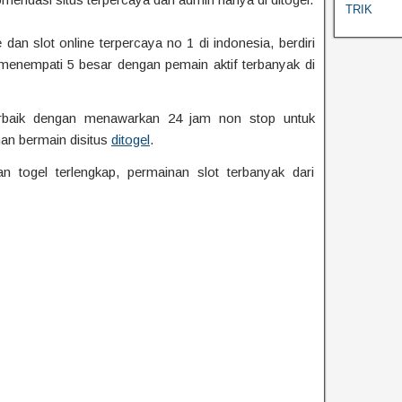
TRIK
 dan slot online terpercaya no 1 di indonesia, berdiri
 menempati 5 besar dengan pemain aktif terbanyak di
erbaik dengan menawarkan 24 jam non stop untuk
an bermain disitus
ditogel
.
ran togel terlengkap, permainan slot terbanyak dari