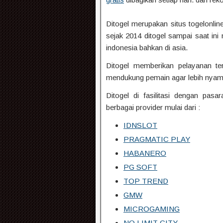
Ditogel merupakan situs togelonline
sejak 2014 ditogel sampai saat ini
indonesia bahkan di asia.
Ditogel memberikan pelayanan t
mendukung pemain agar lebih nyam
Ditogel di fasilitasi dengan pasa
berbagai provider mulai dari :
IDNSLOT
PRAGMATIC PLAY
HABANERO
PG SOFT
TOP TREND
GMW
MICROGAMING
NO LIMIT CITY