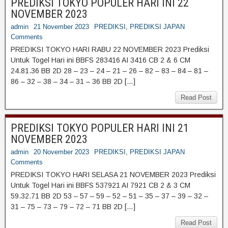
PREDIKSI TOKYO POPULER HARI INI 22
NOVEMBER 2023
admin
21 November 2023
PREDIKSI
,
PREDIKSI JAPAN
Comments
PREDIKSI TOKYO HARI RABU 22 NOVEMBER 2023 Prediksi
Untuk Togel Hari ini BBFS 283416 AI 3416 CB 2 & 6 CM
24.81.36 BB 2D 28 – 23 – 24 – 21 – 26 – 82 – 83 – 84 – 81 –
86 – 32 – 38 – 34 – 31 – 36 BB 2D […]
Read Post
PREDIKSI TOKYO POPULER HARI INI 21
NOVEMBER 2023
admin
20 November 2023
PREDIKSI
,
PREDIKSI JAPAN
Comments
PREDIKSI TOKYO HARI SELASA 21 NOVEMBER 2023 Prediksi
Untuk Togel Hari ini BBFS 537921 AI 7921 CB 2 & 3 CM
59.32.71 BB 2D 53 – 57 – 59 – 52 – 51 – 35 – 37 – 39 – 32 –
31 – 75 – 73 – 79 – 72 – 71 BB 2D […]
Read Post