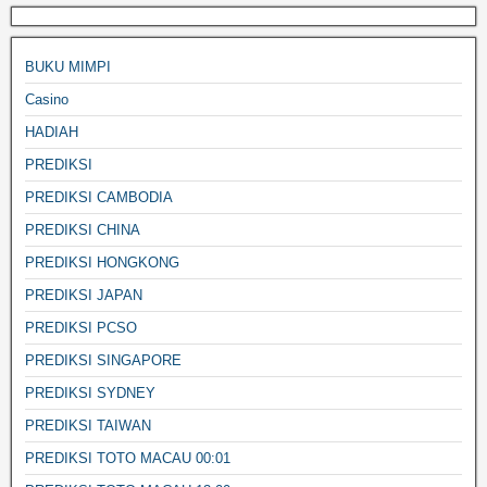
BUKU MIMPI
Casino
HADIAH
PREDIKSI
PREDIKSI CAMBODIA
PREDIKSI CHINA
PREDIKSI HONGKONG
PREDIKSI JAPAN
PREDIKSI PCSO
PREDIKSI SINGAPORE
PREDIKSI SYDNEY
PREDIKSI TAIWAN
PREDIKSI TOTO MACAU 00:01