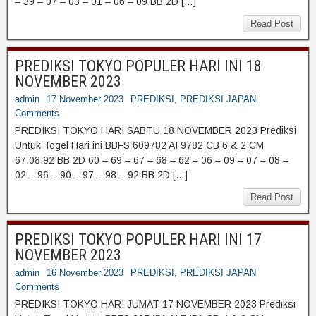
– 39 – 07 – 03 – 01 – 06 – 09 BB 2D […]
Read Post
PREDIKSI TOKYO POPULER HARI INI 18
NOVEMBER 2023
admin
17 November 2023
PREDIKSI
,
PREDIKSI JAPAN
Comments
PREDIKSI TOKYO HARI SABTU 18 NOVEMBER 2023 Prediksi
Untuk Togel Hari ini BBFS 609782 AI 9782 CB 6 & 2 CM
67.08.92 BB 2D 60 – 69 – 67 – 68 – 62 – 06 – 09 – 07 – 08 –
02 – 96 – 90 – 97 – 98 – 92 BB 2D […]
Read Post
PREDIKSI TOKYO POPULER HARI INI 17
NOVEMBER 2023
admin
16 November 2023
PREDIKSI
,
PREDIKSI JAPAN
Comments
PREDIKSI TOKYO HARI JUMAT 17 NOVEMBER 2023 Prediksi