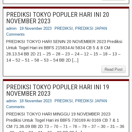
PREDIKSI TOKYO POPULER HARI INI 20
NOVEMBER 2023
admin
19 November 2023
PREDIKSI
,
PREDIKSI JAPAN
Comments
PREDIKSI TOKYO HARI SENIN 20 NOVEMBER 2023 Prediksi
Untuk Togel Hari ini BBFS 215834 AI 5834 CB 5 & 8 CM
28.13.54 BB 2D 21 – 25 – 28 – 23 – 24 – 12 – 15 – 18 – 13 –
14 – 52 – 51 – 58 – 53 – 54 BB 2D […]
Read Post
PREDIKSI TOKYO POPULER HARI INI 19
NOVEMBER 2023
admin
18 November 2023
PREDIKSI
,
PREDIKSI JAPAN
Comments
PREDIKSI TOKYO HARI MINGGU 19 NOVEMBER 2023
Prediksi Untuk Togel Hari ini BBFS 730169 AI 0169 CB 7 & 1
CM 71.36.09 BB 2D 73 – 70 – 71 – 76 – 79 – 37 – 30 – 31 – 36