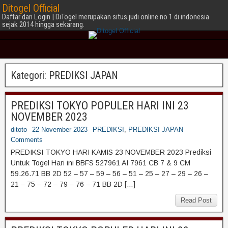
Ditogel Official
Daftar dan Login | DiTogel merupakan situs judi online no 1 di indonesia
sejak 2014 hingga sekarang.
Kategori:
PREDIKSI JAPAN
PREDIKSI TOKYO POPULER HARI INI 23
NOVEMBER 2023
ditoto
22 November 2023
PREDIKSI
,
PREDIKSI JAPAN
Comments
PREDIKSI TOKYO HARI KAMIS 23 NOVEMBER 2023 Prediksi
Untuk Togel Hari ini BBFS 527961 AI 7961 CB 7 & 9 CM
59.26.71 BB 2D 52 – 57 – 59 – 56 – 51 – 25 – 27 – 29 – 26 –
21 – 75 – 72 – 79 – 76 – 71 BB 2D […]
Read Post