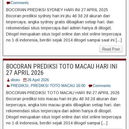
Comments
BOCORAN PREDIKSI SYDNEY HARI INI 27 APRIL 2025
Bocoran prediksi sydney hari ini jitu 4d 3d 2d akuran dan
terpercaya. angka sydney gratis dibagikan setiap hari. dan
rekomendasi situs terpercaya dari admin hanya di ditogel.
Ditogel merupakan situs togel online dan slot online terpercaya
no 1 di indonesia, berdiri sejak 2014 ditogel sampai saat ini […]
Read Post
BOCORAN PREDIKSI TOTO MACAU HARI INI
27 APRIL 2026
ditoto
26 April 2026
PREDIKSI
,
PREDIKSI TOTO MACAU 16:00
Comments
BOCORAN PREDIKSI TOTO MACAU HARI INI 27 APRIL 2026
Bocoran prediksi toto macau hari ini jitu 4d 3d 2d akuran dan
terpercaya. angka toto macau gratis dibagikan setiap hari. dan
rekomendasi situs terpercaya dari admin hanya di ditogel.
Ditogel merupakan situs togel online dan slot online terpercaya
no 1 di indonesia, berdiri sejak 2014 ditogel sampai […]