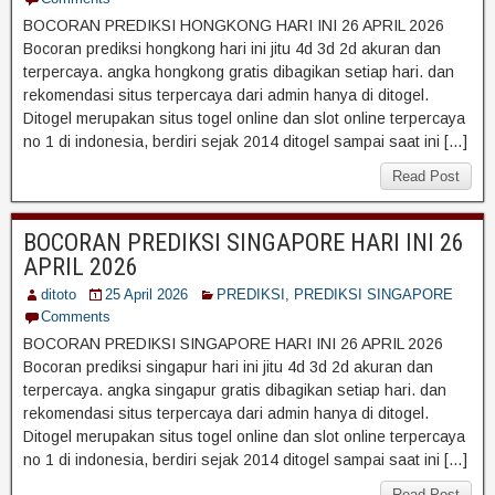
BOCORAN PREDIKSI HONGKONG HARI INI 26 APRIL 2026
Bocoran prediksi hongkong hari ini jitu 4d 3d 2d akuran dan
terpercaya. angka hongkong gratis dibagikan setiap hari. dan
rekomendasi situs terpercaya dari admin hanya di ditogel.
Ditogel merupakan situs togel online dan slot online terpercaya
no 1 di indonesia, berdiri sejak 2014 ditogel sampai saat ini […]
Read Post
BOCORAN PREDIKSI SINGAPORE HARI INI 26
APRIL 2026
ditoto
25 April 2026
PREDIKSI
,
PREDIKSI SINGAPORE
Comments
BOCORAN PREDIKSI SINGAPORE HARI INI 26 APRIL 2026
Bocoran prediksi singapur hari ini jitu 4d 3d 2d akuran dan
terpercaya. angka singapur gratis dibagikan setiap hari. dan
rekomendasi situs terpercaya dari admin hanya di ditogel.
Ditogel merupakan situs togel online dan slot online terpercaya
no 1 di indonesia, berdiri sejak 2014 ditogel sampai saat ini […]
Read Post