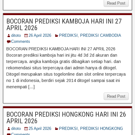
Read Post
BOCORAN PREDIKSI KAMBOJA HARI INI 27
APRIL 2026
ditoto
26 April 2026
PREDIKSI
,
PREDIKSI CAMBODIA
Comments
BOCORAN PREDIKSI KAMBOJA HARI INI 27 APRIL 2026
Bocoran prediksi kamboja hari ini jitu 4d 3d 2d akuran dan
terpercaya. angka kamboja gratis dibagikan setiap hari. dan
rekomendasi situs terpercaya dari admin hanya di ditogel.
Ditogel merupakan situs togelonline dan slot online terpercaya
no 1 di indonesia, berdiri sejak 2014 ditogel sampai saat ini
menempati […]
Read Post
BOCORAN PREDIKSI HONGKONG HARI INI 26
APRIL 2026
ditoto
25 April 2026
PREDIKSI
,
PREDIKSI HONGKONG
Comments