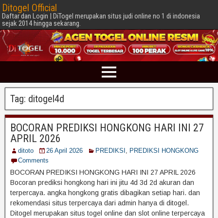
Ditogel Official
Daftar dan Login | DiTogel merupakan situs judi online no 1 di indonesia
sejak 2014 hingga sekarang.
Tag:
ditogel4d
BOCORAN PREDIKSI HONGKONG HARI INI 27
APRIL 2026
ditoto
26 April 2026
PREDIKSI
,
PREDIKSI HONGKONG
Comments
BOCORAN PREDIKSI HONGKONG HARI INI 27 APRIL 2026
Bocoran prediksi hongkong hari ini jitu 4d 3d 2d akuran dan
terpercaya. angka hongkong gratis dibagikan setiap hari. dan
rekomendasi situs terpercaya dari admin hanya di ditogel.
Ditogel merupakan situs togel online dan slot online terpercaya