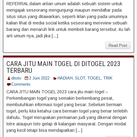
REFERRAL dalam artian umum adalah sebuah sistem untuk
mengajak seseorang mengunjungi maupun mendaftar pada
situs situs yang ditawarkan, seperti iklan yang pada umumnya
kalian lihat di media social ketika seseorang mereview sebuah
barang dan menaruh link untuk membeli barang tersebut. itu lah
arti umum nya, jadi jika […]
Read Post
CARA JITU MAIN TOGEL DI DITOGEL 2023
TERBARU
ditoto
2 Juni 2022
HADIAH
,
SLOT
,
TOGEL
,
TRIK
Comments
CARA JITU MAIN TOGEL 2023 cara jitu main togel –
Perkembangan togel yang semakin berkembang pesat,
membutuhkan informasi togel yang besar. Sebelum bermain
togel, perlu kita ketahui cara bermain togel yang benar terlebih
dahulu. Togel merupakan permainan judi yang dikenal dengan
lotre ataupun toto gelap di kalangan masyarat. Dengan modal
yang kecil tetapi bisa mendapatkan […]