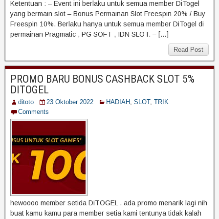
Ketentuan : – Event ini berlaku untuk semua member DiTogel
yang bermain slot – Bonus Permainan Slot Freespin 20% / Buy
Freespin 10%. Berlaku hanya untuk semua member DiTogel di
permainan Pragmatic , PG SOFT , IDN SLOT. – […]
Read Post
PROMO BARU BONUS CASHBACK SLOT 5%
DITOGEL
ditoto
23 Oktober 2022
HADIAH
,
SLOT
,
TRIK
Comments
hewoooo member setida DiTOGEL . ada promo menarik lagi nih
buat kamu kamu para member setia kami tentunya tidak kalah