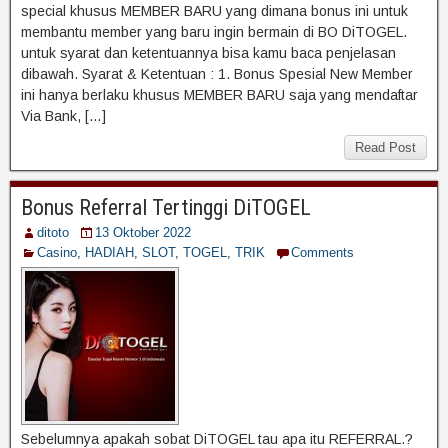
special khusus MEMBER BARU yang dimana bonus ini untuk
membantu member yang baru ingin bermain di BO DiTOGEL.
untuk syarat dan ketentuannya bisa kamu baca penjelasan
dibawah. Syarat & Ketentuan : 1. Bonus Spesial New Member
ini hanya berlaku khusus MEMBER BARU saja yang mendaftar
Via Bank, […]
Read Post
Bonus Referral Tertinggi DiTOGEL
ditoto
13 Oktober 2022
Casino
,
HADIAH
,
SLOT
,
TOGEL
,
TRIK
Comments
Sebelumnya apakah sobat DiTOGEL tau apa itu REFERRAL.?