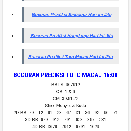
Bocoran Prediksi Singapur Hari Ini Jitu
Bocoran Prediksi Hongkong Hari Ini Jitu
Bocoran Prediksi Toto Macau Hari Ini Jitu
BOCORAN PREDIKSI TOTO MACAU 16:00
BBFS: 367912
CB: 1 & 6
CM: 39.61.72
Shio: Monyet & Kuda
2D BB: 79 – 12 – 91 – 23 – 67 – 31 – 36 – 92 – 96 – 71
3D BB: 679 – 912 – 791 – 623 – 367 – 231
4D BB: 3679 – 7912 – 6791 – 1623