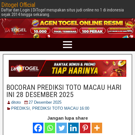
Ditogel Official
Daftar dan Login | DiTogel merupakan situs judi online no 1 di indonesia
sejak 2014 hingga sekarang.
BOCORAN PREDIKSI TOTO MACAU HARI
INI 28 DESEMBER 2025
ditoto
27 Desember 2025
PREDIKSI
,
PREDIKSI TOTO MACAU 16:00
Jangan lupa share