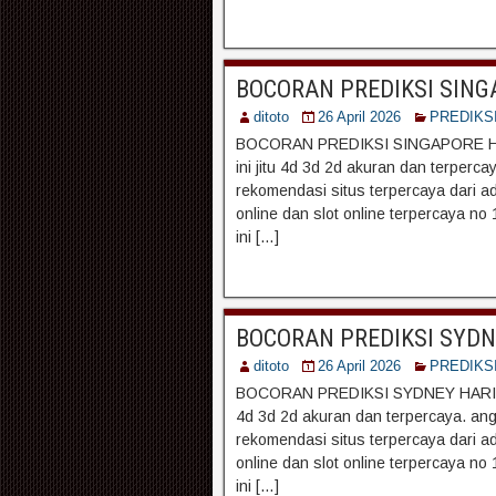
BOCORAN PREDIKSI SINGA
ditoto
26 April 2026
PREDIKS
BOCORAN PREDIKSI SINGAPORE HARI 
ini jitu 4d 3d 2d akuran dan terperca
rekomendasi situs terpercaya dari ad
online dan slot online terpercaya no 
ini […]
BOCORAN PREDIKSI SYDNE
ditoto
26 April 2026
PREDIKS
BOCORAN PREDIKSI SYDNEY HARI INI 
4d 3d 2d akuran dan terpercaya. angk
rekomendasi situs terpercaya dari ad
online dan slot online terpercaya no 
ini […]