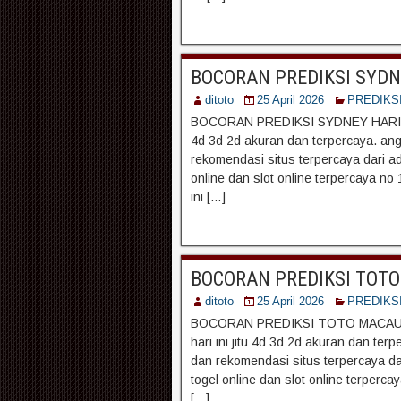
BOCORAN PREDIKSI SYDNE
ditoto
25 April 2026
PREDIKS
BOCORAN PREDIKSI SYDNEY HARI INI 
4d 3d 2d akuran dan terpercaya. angk
rekomendasi situs terpercaya dari ad
online dan slot online terpercaya no 
ini […]
BOCORAN PREDIKSI TOTO 
ditoto
25 April 2026
PREDIKS
BOCORAN PREDIKSI TOTO MACAU HAR
hari ini jitu 4d 3d 2d akuran dan ter
dan rekomendasi situs terpercaya dar
togel online dan slot online terperca
[…]