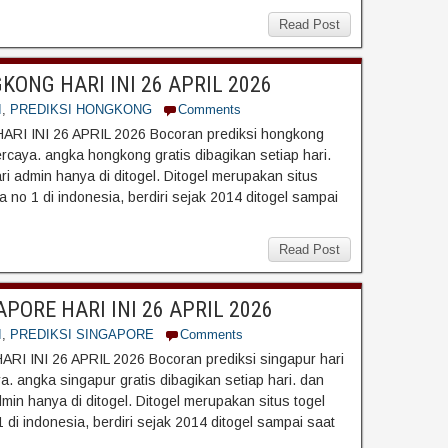
Read Post
ONG HARI INI 26 APRIL 2026
I
,
PREDIKSI HONGKONG
Comments
INI 26 APRIL 2026 Bocoran prediksi hongkong
percaya. angka hongkong gratis dibagikan setiap hari.
i admin hanya di ditogel. Ditogel merupakan situs
ya no 1 di indonesia, berdiri sejak 2014 ditogel sampai
Read Post
PORE HARI INI 26 APRIL 2026
I
,
PREDIKSI SINGAPORE
Comments
INI 26 APRIL 2026 Bocoran prediksi singapur hari
ya. angka singapur gratis dibagikan setiap hari. dan
min hanya di ditogel. Ditogel merupakan situs togel
1 di indonesia, berdiri sejak 2014 ditogel sampai saat