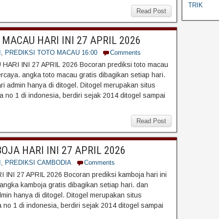
TRIK
Read Post
MACAU HARI INI 27 APRIL 2026
I
,
PREDIKSI TOTO MACAU 16:00
Comments
I INI 27 APRIL 2026 Bocoran prediksi toto macau
percaya. angka toto macau gratis dibagikan setiap hari.
i admin hanya di ditogel. Ditogel merupakan situs
ya no 1 di indonesia, berdiri sejak 2014 ditogel sampai
Read Post
JA HARI INI 27 APRIL 2026
I
,
PREDIKSI CAMBODIA
Comments
 27 APRIL 2026 Bocoran prediksi kamboja hari ini
 angka kamboja gratis dibagikan setiap hari. dan
min hanya di ditogel. Ditogel merupakan situs
a no 1 di indonesia, berdiri sejak 2014 ditogel sampai