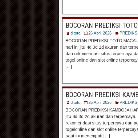
BOCORAN PREDIKSI TOTO 
ditoto
26 April 2026
PREDIKS
BOCORAN PREDIKSI TOTO MACAU HAR
hari ini jitu 4d 3d 2d akuran dan ter
dan rekomendasi situs terpercaya dar
togel online dan slot online terperca
[…]
BOCORAN PREDIKSI KAMBO
ditoto
26 April 2026
PREDIKS
BOCORAN PREDIKSI KAMBOJA HARI INI
jitu 4d 3d 2d akuran dan terpercaya.
rekomendasi situs terpercaya dari ad
togelonline dan slot online terpercay
saat ini menempati […]