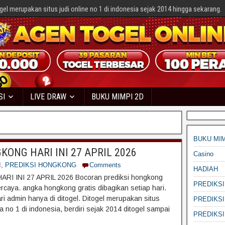
ogel merupakan situs judi online no 1 di indonesia sejak 2014 hingga sekarang.
SI
LIVE DRAW
BUKU MIMPI 2D
BUKU MIM
ONG HARI INI 27 APRIL 2026
Casino
I
,
PREDIKSI HONGKONG
Comments
HADIAH
INI 27 APRIL 2026 Bocoran prediksi hongkong
PREDIKSI
percaya. angka hongkong gratis dibagikan setiap hari.
i admin hanya di ditogel. Ditogel merupakan situs
PREDIKS
ya no 1 di indonesia, berdiri sejak 2014 ditogel sampai
PREDIKSI