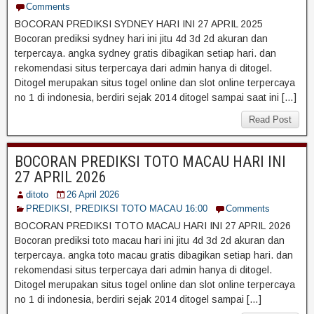
Comments
BOCORAN PREDIKSI SYDNEY HARI INI 27 APRIL 2025
Bocoran prediksi sydney hari ini jitu 4d 3d 2d akuran dan
terpercaya. angka sydney gratis dibagikan setiap hari. dan
rekomendasi situs terpercaya dari admin hanya di ditogel.
Ditogel merupakan situs togel online dan slot online terpercaya
no 1 di indonesia, berdiri sejak 2014 ditogel sampai saat ini […]
Read Post
BOCORAN PREDIKSI TOTO MACAU HARI INI
27 APRIL 2026
ditoto
26 April 2026
PREDIKSI
,
PREDIKSI TOTO MACAU 16:00
Comments
BOCORAN PREDIKSI TOTO MACAU HARI INI 27 APRIL 2026
Bocoran prediksi toto macau hari ini jitu 4d 3d 2d akuran dan
terpercaya. angka toto macau gratis dibagikan setiap hari. dan
rekomendasi situs terpercaya dari admin hanya di ditogel.
Ditogel merupakan situs togel online dan slot online terpercaya
no 1 di indonesia, berdiri sejak 2014 ditogel sampai […]