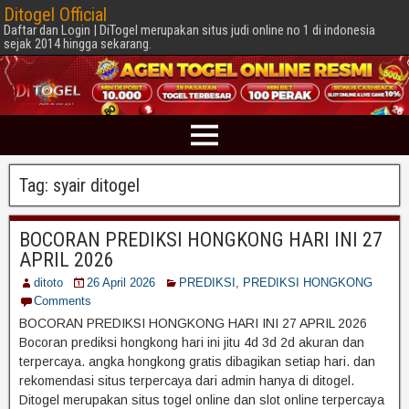
Ditogel Official
Daftar dan Login | DiTogel merupakan situs judi online no 1 di indonesia
sejak 2014 hingga sekarang.
Tag:
syair ditogel
BOCORAN PREDIKSI HONGKONG HARI INI 27
APRIL 2026
ditoto
26 April 2026
PREDIKSI
,
PREDIKSI HONGKONG
Comments
BOCORAN PREDIKSI HONGKONG HARI INI 27 APRIL 2026
Bocoran prediksi hongkong hari ini jitu 4d 3d 2d akuran dan
terpercaya. angka hongkong gratis dibagikan setiap hari. dan
rekomendasi situs terpercaya dari admin hanya di ditogel.
Ditogel merupakan situs togel online dan slot online terpercaya