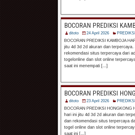
BOCORAN PREDIKSI KAMBO
ditoto
24 April 2026
PREDIKS
BOCORAN PREDIKSI KAMBOJA HARI INI
jitu 4d 3d 2d akuran dan terpercaya.
rekomendasi situs terpercaya dari ad
togelonline dan slot online terpercay
saat ini menempati […]
BOCORAN PREDIKSI HONGK
ditoto
23 April 2026
PREDIKS
BOCORAN PREDIKSI HONGKONG HARI 
hari ini jitu 4d 3d 2d akuran dan ter
dan rekomendasi situs terpercaya dar
togel online dan slot online terperca
saat ini […]