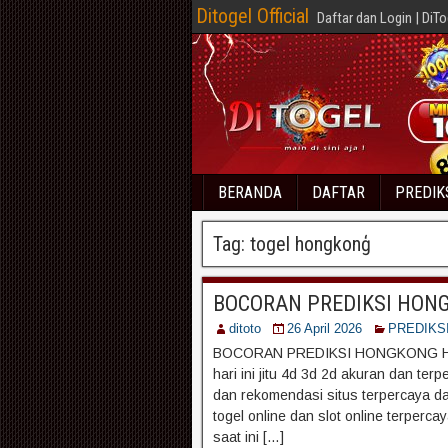
Ditogel Official
Daftar dan Login | DiT
BERANDA
DAFTAR
PREDIK
Tag:
togel hongkonģ
BOCORAN PREDIKSI HONGK
ditoto
26 April 2026
PREDIKS
BOCORAN PREDIKSI HONGKONG HARI 
hari ini jitu 4d 3d 2d akuran dan ter
dan rekomendasi situs terpercaya dar
togel online dan slot online terperca
saat ini […]