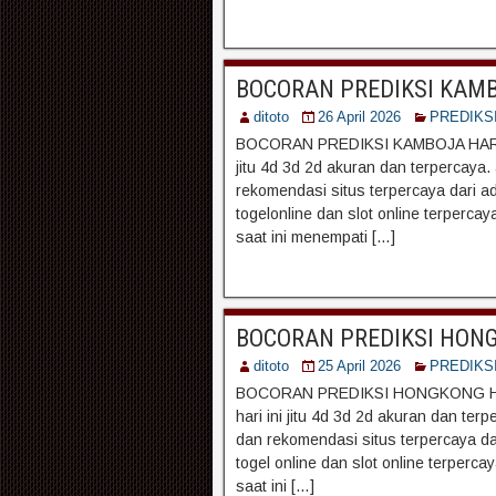
BOCORAN PREDIKSI KAMBO
ditoto
26 April 2026
PREDIKS
BOCORAN PREDIKSI KAMBOJA HARI INI
jitu 4d 3d 2d akuran dan terpercaya.
rekomendasi situs terpercaya dari ad
togelonline dan slot online terpercay
saat ini menempati […]
BOCORAN PREDIKSI HONGK
ditoto
25 April 2026
PREDIKS
BOCORAN PREDIKSI HONGKONG HARI 
hari ini jitu 4d 3d 2d akuran dan ter
dan rekomendasi situs terpercaya dar
togel online dan slot online terperca
saat ini […]