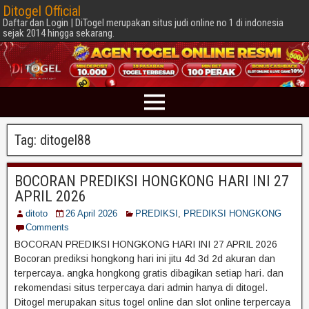
Ditogel Official
Daftar dan Login | DiTogel merupakan situs judi online no 1 di indonesia
sejak 2014 hingga sekarang.
Tag:
ditogel88
BOCORAN PREDIKSI HONGKONG HARI INI 27
APRIL 2026
ditoto
26 April 2026
PREDIKSI
,
PREDIKSI HONGKONG
Comments
BOCORAN PREDIKSI HONGKONG HARI INI 27 APRIL 2026
Bocoran prediksi hongkong hari ini jitu 4d 3d 2d akuran dan
terpercaya. angka hongkong gratis dibagikan setiap hari. dan
rekomendasi situs terpercaya dari admin hanya di ditogel.
Ditogel merupakan situs togel online dan slot online terpercaya