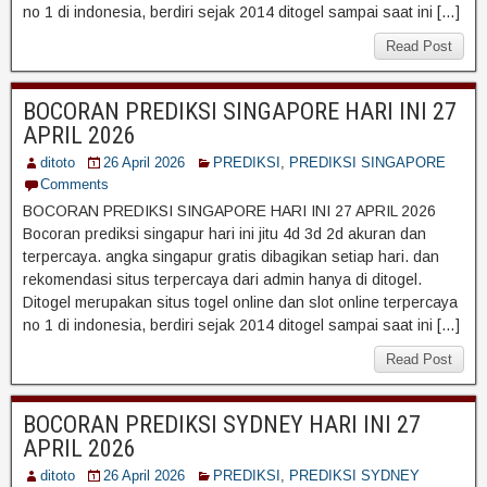
no 1 di indonesia, berdiri sejak 2014 ditogel sampai saat ini […]
Read Post
BOCORAN PREDIKSI SINGAPORE HARI INI 27
APRIL 2026
ditoto
26 April 2026
PREDIKSI
,
PREDIKSI SINGAPORE
Comments
BOCORAN PREDIKSI SINGAPORE HARI INI 27 APRIL 2026
Bocoran prediksi singapur hari ini jitu 4d 3d 2d akuran dan
terpercaya. angka singapur gratis dibagikan setiap hari. dan
rekomendasi situs terpercaya dari admin hanya di ditogel.
Ditogel merupakan situs togel online dan slot online terpercaya
no 1 di indonesia, berdiri sejak 2014 ditogel sampai saat ini […]
Read Post
BOCORAN PREDIKSI SYDNEY HARI INI 27
APRIL 2026
ditoto
26 April 2026
PREDIKSI
,
PREDIKSI SYDNEY