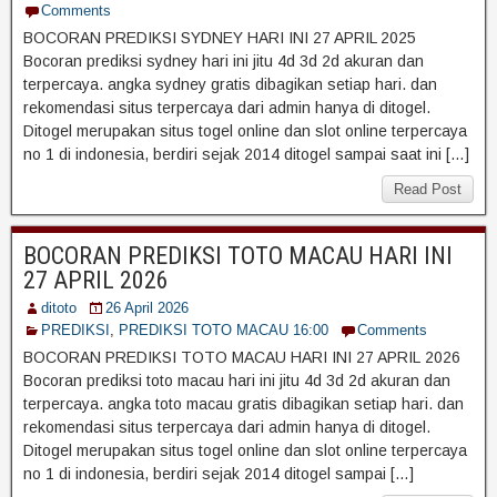
Comments
BOCORAN PREDIKSI SYDNEY HARI INI 27 APRIL 2025
Bocoran prediksi sydney hari ini jitu 4d 3d 2d akuran dan
terpercaya. angka sydney gratis dibagikan setiap hari. dan
rekomendasi situs terpercaya dari admin hanya di ditogel.
Ditogel merupakan situs togel online dan slot online terpercaya
no 1 di indonesia, berdiri sejak 2014 ditogel sampai saat ini […]
Read Post
BOCORAN PREDIKSI TOTO MACAU HARI INI
27 APRIL 2026
ditoto
26 April 2026
PREDIKSI
,
PREDIKSI TOTO MACAU 16:00
Comments
BOCORAN PREDIKSI TOTO MACAU HARI INI 27 APRIL 2026
Bocoran prediksi toto macau hari ini jitu 4d 3d 2d akuran dan
terpercaya. angka toto macau gratis dibagikan setiap hari. dan
rekomendasi situs terpercaya dari admin hanya di ditogel.
Ditogel merupakan situs togel online dan slot online terpercaya
no 1 di indonesia, berdiri sejak 2014 ditogel sampai […]