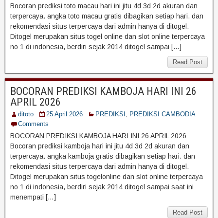
Bocoran prediksi toto macau hari ini jitu 4d 3d 2d akuran dan
terpercaya. angka toto macau gratis dibagikan setiap hari. dan
rekomendasi situs terpercaya dari admin hanya di ditogel.
Ditogel merupakan situs togel online dan slot online terpercaya
no 1 di indonesia, berdiri sejak 2014 ditogel sampai […]
Read Post
BOCORAN PREDIKSI KAMBOJA HARI INI 26
APRIL 2026
ditoto
25 April 2026
PREDIKSI
,
PREDIKSI CAMBODIA
Comments
BOCORAN PREDIKSI KAMBOJA HARI INI 26 APRIL 2026
Bocoran prediksi kamboja hari ini jitu 4d 3d 2d akuran dan
terpercaya. angka kamboja gratis dibagikan setiap hari. dan
rekomendasi situs terpercaya dari admin hanya di ditogel.
Ditogel merupakan situs togelonline dan slot online terpercaya
no 1 di indonesia, berdiri sejak 2014 ditogel sampai saat ini
menempati […]
Read Post