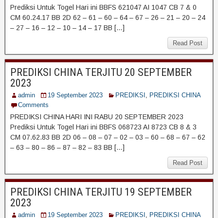
Prediksi Untuk Togel Hari ini BBFS 621047 AI 1047 CB 7 & 0
CM 60.24.17 BB 2D 62 – 61 – 60 – 64 – 67 – 26 – 21 – 20 – 24
– 27 – 16 – 12 – 10 – 14 – 17 BB […]
Read Post
PREDIKSI CHINA TERJITU 20 SEPTEMBER
2023
admin
19 September 2023
PREDIKSI
,
PREDIKSI CHINA
Comments
PREDIKSI CHINA HARI INI RABU 20 SEPTEMBER 2023
Prediksi Untuk Togel Hari ini BBFS 068723 AI 8723 CB 8 & 3
CM 07.62.83 BB 2D 06 – 08 – 07 – 02 – 03 – 60 – 68 – 67 – 62
– 63 – 80 – 86 – 87 – 82 – 83 BB […]
Read Post
PREDIKSI CHINA TERJITU 19 SEPTEMBER
2023
admin
19 September 2023
PREDIKSI
,
PREDIKSI CHINA