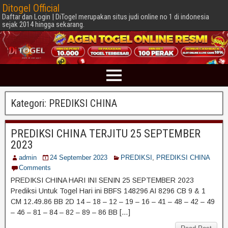
Ditogel Official
Daftar dan Login | DiTogel merupakan situs judi online no 1 di indonesia
sejak 2014 hingga sekarang.
Kategori:
PREDIKSI CHINA
PREDIKSI CHINA TERJITU 25 SEPTEMBER
2023
admin
24 September 2023
PREDIKSI
,
PREDIKSI CHINA
Comments
PREDIKSI CHINA HARI INI SENIN 25 SEPTEMBER 2023
Prediksi Untuk Togel Hari ini BBFS 148296 AI 8296 CB 9 & 1
CM 12.49.86 BB 2D 14 – 18 – 12 – 19 – 16 – 41 – 48 – 42 – 49
– 46 – 81 – 84 – 82 – 89 – 86 BB […]