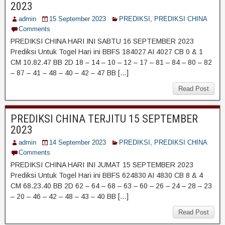
2023
admin
15 September 2023
PREDIKSI
,
PREDIKSI CHINA
Comments
PREDIKSI CHINA HARI INI SABTU 16 SEPTEMBER 2023
Prediksi Untuk Togel Hari ini BBFS 184027 AI 4027 CB 0 & 1
CM 10.82.47 BB 2D 18 – 14 – 10 – 12 – 17 – 81 – 84 – 80 – 82
– 87 – 41 – 48 – 40 – 42 – 47 BB […]
Read Post
PREDIKSI CHINA TERJITU 15 SEPTEMBER
2023
admin
14 September 2023
PREDIKSI
,
PREDIKSI CHINA
Comments
PREDIKSI CHINA HARI INI JUMAT 15 SEPTEMBER 2023
Prediksi Untuk Togel Hari ini BBFS 624830 AI 4830 CB 8 & 4
CM 68.23.40 BB 2D 62 – 64 – 68 – 63 – 60 – 26 – 24 – 28 – 23
– 20 – 46 – 42 – 48 – 43 – 40 BB […]
Read Post