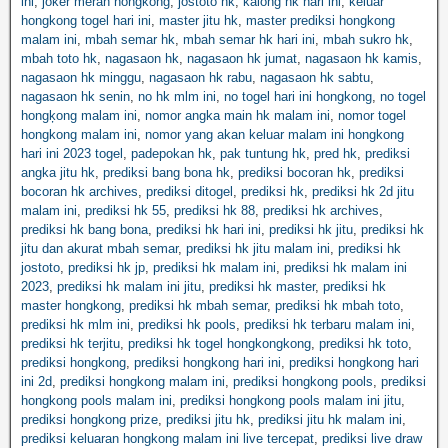
ini
,
joker merah hongkong
,
jostoto hk
,
kalong hk hari ini
,
keluar
hongkong togel hari ini
,
master jitu hk
,
master prediksi hongkong
malam ini
,
mbah semar hk
,
mbah semar hk hari ini
,
mbah sukro hk
,
mbah toto hk
,
nagasaon hk
,
nagasaon hk jumat
,
nagasaon hk kamis
,
nagasaon hk minggu
,
nagasaon hk rabu
,
nagasaon hk sabtu
,
nagasaon hk senin
,
no hk mlm ini
,
no togel hari ini hongkong
,
no togel
hongķong malam ini
,
nomor angka main hk malam ini
,
nomor togel
hongkong malam ini
,
nomor yang akan keluar malam ini hongkong
hari ini 2023 togel
,
padepokan hk
,
pak tuntung hk
,
pred hk
,
prediksi
angka jitu hk
,
prediksi bang bona hk
,
prediksi bocoran hk
,
prediksi
bocoran hk archives
,
prediksi ditogel
,
prediksi hk
,
prediksi hk 2d jitu
malam ini
,
prediksi hk 55
,
prediksi hk 88
,
prediksi hk archives
,
prediksi hk bang bona
,
prediksi hk hari ini
,
prediksi hk jitu
,
prediksi hk
jitu dan akurat mbah semar
,
prediksi hk jitu malam ini
,
prediksi hk
jostoto
,
prediksi hk jp
,
prediksi hk malam ini
,
prediksi hk malam ini
2023
,
prediksi hk malam ini jitu
,
prediksi hk master
,
prediksi hk
master hongkong
,
prediksi hk mbah semar
,
prediksi hk mbah toto
,
prediksi hk mlm ini
,
prediksi hk pools
,
prediksi hk terbaru malam ini
,
prediksi hk terjitu
,
prediksi hk togel hongkongkong
,
prediksi hk toto
,
prediksi hongkong
,
prediksi hongkong hari ini
,
prediksi hongkong hari
ini 2d
,
prediksi hongkong malam ini
,
prediksi hongkong pools
,
prediksi
hongkong pools malam ini
,
prediksi hongkong pools malam ini jitu
,
prediksi hongkong prize
,
prediksi jitu hk
,
prediksi jitu hk malam ini
,
prediksi keluaran hongkong malam ini live tercepat
,
prediksi live draw