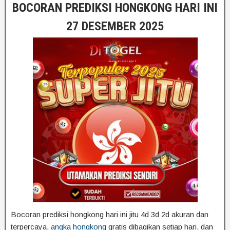
BOCORAN PREDIKSI HONGKONG HARI INI
27 DESEMBER 2025
Bocoran prediksi hongkong hari ini jitu 4d 3d 2d akuran dan
terpercaya.
angka hongkong
gratis dibagikan setiap hari. dan