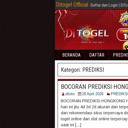
Ditogel Official
Daftar dan Login | DiT
BERANDA
DAFTAR
PREDIK
Kategori:
PREDIKSI
BOCORAN PREDIKSI HONGK
ditoto
26 April 2026
PREDIKS
BOCORAN PREDIKSI HONGKONG HARI 
hari ini jitu 4d 3d 2d akuran dan ter
dan rekomendasi situs terpercaya dar
togel online dan slot online terperca
saat ini […]