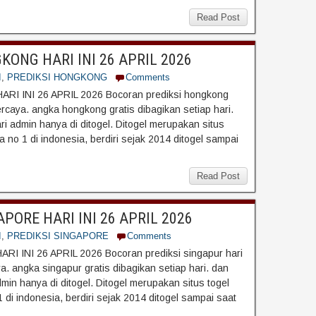
Read Post
ONG HARI INI 26 APRIL 2026
I
,
PREDIKSI HONGKONG
Comments
INI 26 APRIL 2026 Bocoran prediksi hongkong
percaya. angka hongkong gratis dibagikan setiap hari.
i admin hanya di ditogel. Ditogel merupakan situs
ya no 1 di indonesia, berdiri sejak 2014 ditogel sampai
Read Post
PORE HARI INI 26 APRIL 2026
I
,
PREDIKSI SINGAPORE
Comments
INI 26 APRIL 2026 Bocoran prediksi singapur hari
ya. angka singapur gratis dibagikan setiap hari. dan
min hanya di ditogel. Ditogel merupakan situs togel
1 di indonesia, berdiri sejak 2014 ditogel sampai saat