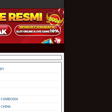
PI
I CAMBODIA
 CHINA