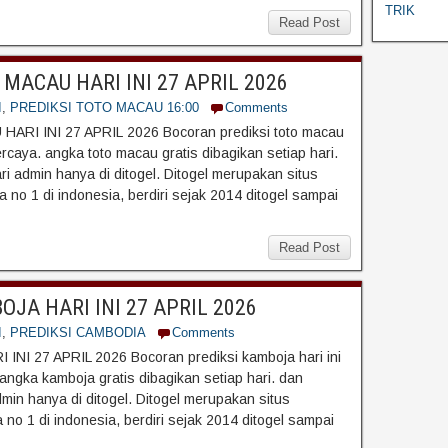
TRIK
Read Post
MACAU HARI INI 27 APRIL 2026
I
,
PREDIKSI TOTO MACAU 16:00
Comments
I INI 27 APRIL 2026 Bocoran prediksi toto macau
percaya. angka toto macau gratis dibagikan setiap hari.
i admin hanya di ditogel. Ditogel merupakan situs
ya no 1 di indonesia, berdiri sejak 2014 ditogel sampai
Read Post
JA HARI INI 27 APRIL 2026
I
,
PREDIKSI CAMBODIA
Comments
 27 APRIL 2026 Bocoran prediksi kamboja hari ini
 angka kamboja gratis dibagikan setiap hari. dan
min hanya di ditogel. Ditogel merupakan situs
a no 1 di indonesia, berdiri sejak 2014 ditogel sampai