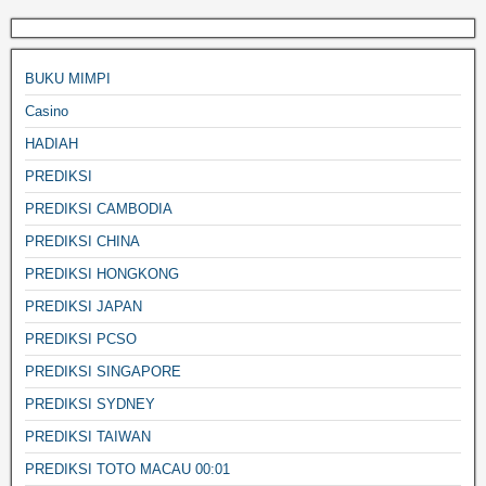
BUKU MIMPI
Casino
HADIAH
PREDIKSI
PREDIKSI CAMBODIA
PREDIKSI CHINA
PREDIKSI HONGKONG
PREDIKSI JAPAN
PREDIKSI PCSO
PREDIKSI SINGAPORE
PREDIKSI SYDNEY
PREDIKSI TAIWAN
PREDIKSI TOTO MACAU 00:01