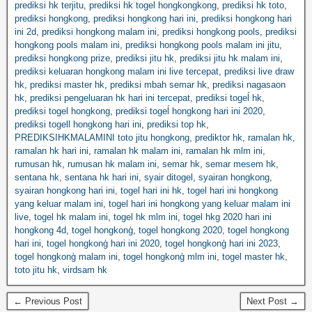
prediksi hk terjitu
,
prediksi hk togel hongkongkong
,
prediksi hk toto
,
prediksi hongkong
,
prediksi hongkong hari ini
,
prediksi hongkong hari
ini 2d
,
prediksi hongkong malam ini
,
prediksi hongkong pools
,
prediksi
hongkong pools malam ini
,
prediksi hongkong pools malam ini jitu
,
prediksi hongkong prize
,
prediksi jitu hk
,
prediksi jitu hk malam ini
,
prediksi keluaran hongkong malam ini live tercepat
,
prediksi live draw
hk
,
prediksi master hk
,
prediksi mbah semar hk
,
prediksi nagasaon
hk
,
prediksi pengeluaran hk hari ini tercepat
,
prediksi togeĺ hk
,
prediksi togel hongkong
,
prediksi togeĺ hongkong hari ini 2020
,
prediksi togell hongkong hari ini
,
prediksi top hk
,
PREDIKSIHKMALAMINI toto jitu hongkong
,
prediktor hk
,
ramalan hk
,
ramalan hk hari ini
,
ramalan hk malam ini
,
ramalan hk mlm ini
,
rumusan hk
,
rumusan hk malam ini
,
semar hk
,
semar mesem hk
,
sentana hk
,
sentana hk hari ini
,
syair ditogel
,
syairan hongkong
,
syairan hongkong hari ini
,
togel hari ini hk
,
togel hari ini hongkong
yang keluar malam ini
,
togel hari ini hongkong yang keluar malam ini
live
,
togel hk malam ini
,
togel hk mlm ini
,
togel hkg 2020 hari ini
hongkong 4d
,
togel hongkonģ
,
togel hongkong 2020
,
togel hongkong
hari ini
,
togel hongkonģ hari ini 2020
,
togel hongkonģ hari ini 2023
,
togel hongkonģ malam ini
,
togel hongkonģ mlm ini
,
togel master hk
,
toto jitu hk
,
virdsam hk
← Previous Post
Next Post →