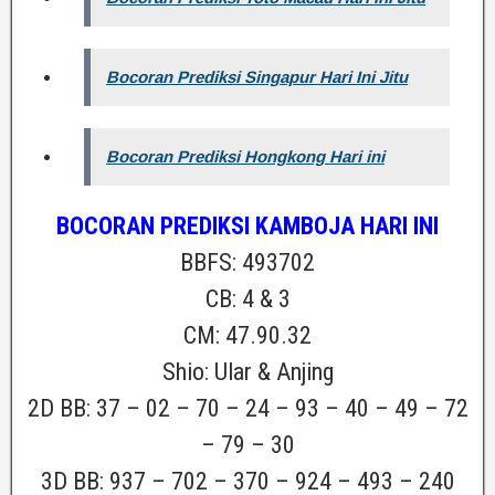
Bocoran Prediksi Singapur Hari Ini Jitu
Bocoran Prediksi Hongkong Hari ini
BOCORAN PREDIKSI KAMBOJA HARI INI
BBFS: 493702
CB: 4 & 3
CM: 47.90.32
Shio: Ular & Anjing
2D BB: 37 – 02 – 70 – 24 – 93 – 40 – 49 – 72
– 79 – 30
3D BB: 937 – 702 – 370 – 924 – 493 – 240