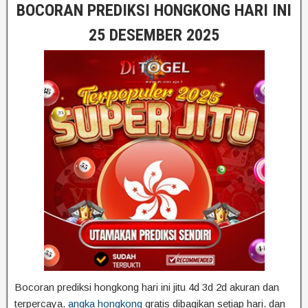
BOCORAN PREDIKSI HONGKONG HARI INI
25 DESEMBER 2025
Bocoran prediksi hongkong hari ini jitu 4d 3d 2d akuran dan
terpercaya.
angka hongkong
gratis dibagikan setiap hari. dan