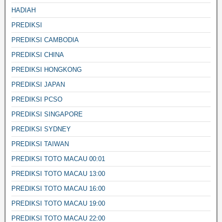
HADIAH
PREDIKSI
PREDIKSI CAMBODIA
PREDIKSI CHINA
PREDIKSI HONGKONG
PREDIKSI JAPAN
PREDIKSI PCSO
PREDIKSI SINGAPORE
PREDIKSI SYDNEY
PREDIKSI TAIWAN
PREDIKSI TOTO MACAU 00:01
PREDIKSI TOTO MACAU 13:00
PREDIKSI TOTO MACAU 16:00
PREDIKSI TOTO MACAU 19:00
PREDIKSI TOTO MACAU 22:00