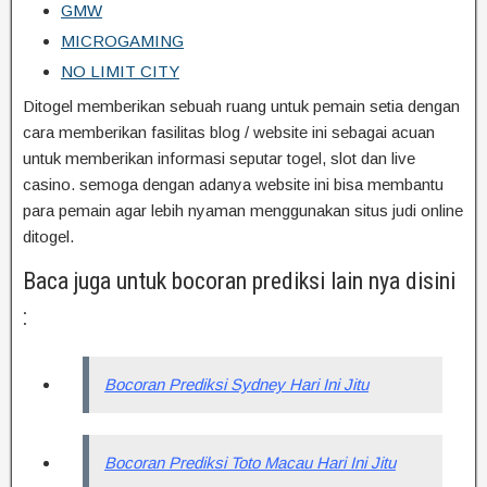
GMW
MICROGAMING
NO LIMIT CITY
Ditogel memberikan sebuah ruang untuk pemain setia dengan
cara memberikan fasilitas blog / website ini sebagai acuan
untuk memberikan informasi seputar togel, slot dan live
casino. semoga dengan adanya website ini bisa membantu
para pemain agar lebih nyaman menggunakan situs judi online
ditogel.
Baca juga untuk bocoran prediksi lain nya disini
:
Bocoran Prediksi Sydney Hari Ini Jitu
Bocoran Prediksi Toto Macau Hari Ini Jitu