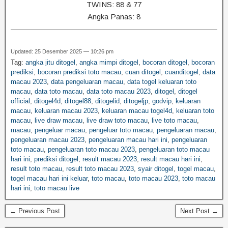
TWINS: 88 & 77
Angka Panas: 8
Updated: 25 Desember 2025 — 10:26 pm
Tag:
angka jitu ditogel
,
angka mimpi ditogel
,
bocoran ditogel
,
bocoran
prediksi
,
bocoran prediksi toto macau
,
cuan ditogel
,
cuanditogel
,
data
macau 2023
,
data pengeluaran macau
,
data togel keluaran toto
macau
,
data toto macau
,
data toto macau 2023
,
ditogel
,
ditogel
official
,
ditogel4d
,
ditogel88
,
ditogelid
,
ditogeljp
,
godvip
,
keluaran
macau
,
keluaran macau 2023
,
keluaran macau togel4d
,
keluaran toto
macau
,
live draw macau
,
live draw toto macau
,
live toto macau
,
macau
,
pengeluar macau
,
pengeluar toto macau
,
pengeluaran macau
,
pengeluaran macau 2023
,
pengeluaran macau hari ini
,
pengeluaran
toto macau
,
pengeluaran toto macau 2023
,
pengeluaran toto macau
hari ini
,
prediksi ditogel
,
result macau 2023
,
result macau hari ini
,
result toto macau
,
result toto macau 2023
,
syair ditogel
,
togel macau
,
togel macau hari ini keluar
,
toto macau
,
toto macau 2023
,
toto macau
hari ini
,
toto macau live
← Previous Post
Next Post →