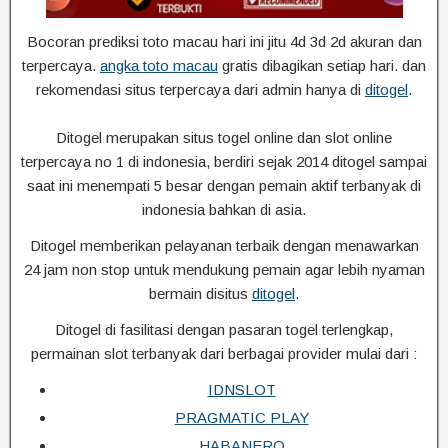
Bocoran prediksi toto macau hari ini jitu 4d 3d 2d akuran dan
terpercaya.
angka toto macau
gratis dibagikan setiap hari. dan
rekomendasi situs terpercaya dari admin hanya di
ditogel
.
Ditogel merupakan situs togel online dan slot online
terpercaya no 1 di indonesia, berdiri sejak 2014 ditogel sampai
saat ini menempati 5 besar dengan pemain aktif terbanyak di
indonesia bahkan di asia.
Ditogel memberikan pelayanan terbaik dengan menawarkan
24 jam non stop untuk mendukung pemain agar lebih nyaman
bermain disitus
ditogel
.
Ditogel di fasilitasi dengan pasaran togel terlengkap,
permainan slot terbanyak dari berbagai provider mulai dari :
IDNSLOT
PRAGMATIC PLAY
HABANERO