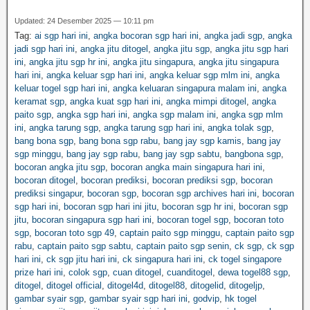
Updated: 24 Desember 2025 — 10:11 pm
Tag:
ai sgp hari ini
,
angka bocoran sgp hari ini
,
angka jadi sgp
,
angka
jadi sgp hari ini
,
angka jitu ditogel
,
angka jitu sgp
,
angka jitu sgp hari
ini
,
angka jitu sgp hr ini
,
angka jitu singapura
,
angka jitu singapura
hari ini
,
angka keluar sgp hari ini
,
angka keluar sgp mlm ini
,
angka
keluar togel sgp hari ini
,
angka keluaran singapura malam ini
,
angka
keramat sgp
,
angka kuat sgp hari ini
,
angka mimpi ditogel
,
angka
paito sgp
,
angka sgp hari ini
,
angka sgp malam ini
,
angka sgp mlm
ini
,
angka tarung sgp
,
angka tarung sgp hari ini
,
angka tolak sgp
,
bang bona sgp
,
bang bona sgp rabu
,
bang jay sgp kamis
,
bang jay
sgp minggu
,
bang jay sgp rabu
,
bang jay sgp sabtu
,
bangbona sgp
,
bocoran angka jitu sgp
,
bocoran angka main singapura hari ini
,
bocoran ditogel
,
bocoran prediksi
,
bocoran prediksi sgp
,
bocoran
prediksi singapur
,
bocoran sgp
,
bocoran sgp archives hari ini
,
bocoran
sgp hari ini
,
bocoran sgp hari ini jitu
,
bocoran sgp hr ini
,
bocoran sgp
jitu
,
bocoran singapura sgp hari ini
,
bocoran togel sgp
,
bocoran toto
sgp
,
bocoran toto sgp 49
,
captain paito sgp minggu
,
captain paito sgp
rabu
,
captain paito sgp sabtu
,
captain paito sgp senin
,
ck sgp
,
ck sgp
hari ini
,
ck sgp jitu hari ini
,
ck singapura hari ini
,
ck togel singapore
prize hari ini
,
colok sgp
,
cuan ditogel
,
cuanditogel
,
dewa togel88 sgp
,
ditogel
,
ditogel official
,
ditogel4d
,
ditogel88
,
ditogelid
,
ditogeljp
,
gambar syair sgp
,
gambar syair sgp hari ini
,
godvip
,
hk togel