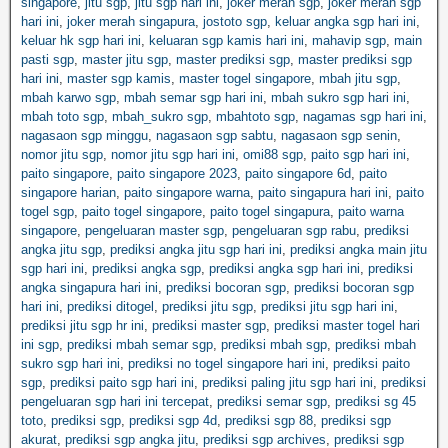
singapore
,
jitu sgp
,
jitu sgp hari ini
,
joker merah sgp
,
joker merah sgp
hari ini
,
joker merah singapura
,
jostoto sgp
,
keluar angka sgp hari ini
,
keluar hk sgp hari ini
,
keluaran sgp kamis hari ini
,
mahavip sgp
,
main
pasti sgp
,
master jitu sgp
,
master prediksi sgp
,
master prediksi sgp
hari ini
,
master sgp kamis
,
master togel singapore
,
mbah jitu sgp
,
mbah karwo sgp
,
mbah semar sgp hari ini
,
mbah sukro sgp hari ini
,
mbah toto sgp
,
mbah_sukro sgp
,
mbahtoto sgp
,
nagamas sgp hari ini
,
nagasaon sgp minggu
,
nagasaon sgp sabtu
,
nagasaon sgp senin
,
nomor jitu sgp
,
nomor jitu sgp hari ini
,
omi88 sgp
,
paito sgp hari ini
,
paito singapore
,
paito singapore 2023
,
paito singapore 6d
,
paito
singapore harian
,
paito singapore warna
,
paito singapura hari ini
,
paito
togel sgp
,
paito togel singapore
,
paito togel singapura
,
paito warna
singapore
,
pengeluaran master sgp
,
pengeluaran sgp rabu
,
prediksi
angka jitu sgp
,
prediksi angka jitu sgp hari ini
,
prediksi angka main jitu
sgp hari ini
,
prediksi angka sgp
,
prediksi angka sgp hari ini
,
prediksi
angka singapura hari ini
,
prediksi bocoran sgp
,
prediksi bocoran sgp
hari ini
,
prediksi ditogel
,
prediksi jitu sgp
,
prediksi jitu sgp hari ini
,
prediksi jitu sgp hr ini
,
prediksi master sgp
,
prediksi master togel hari
ini sgp
,
prediksi mbah semar sgp
,
prediksi mbah sgp
,
prediksi mbah
sukro sgp hari ini
,
prediksi no togel singapore hari ini
,
prediksi paito
sgp
,
prediksi paito sgp hari ini
,
prediksi paling jitu sgp hari ini
,
prediksi
pengeluaran sgp hari ini tercepat
,
prediksi semar sgp
,
prediksi sg 45
toto
,
prediksi sgp
,
prediksi sgp 4d
,
prediksi sgp 88
,
prediksi sgp
akurat
,
prediksi sgp angka jitu
,
prediksi sgp archives
,
prediksi sgp