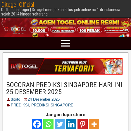
Ditogel Official
Daftar dan Login | DiTogel merupakan situs judi online no 1 di indonesia
sejak 2014 hingga sekarang.
BOCORAN PREDIKSI SINGAPORE HARI INI
25 DESEMBER 2025
ditoto
24 Desember 2025
PREDIKSI
,
PREDIKSI SINGAPORE
Jangan lupa share