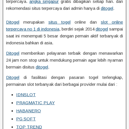
terpercaya.
angka singapur
gratis dibagikan setiap hari. dan
rekomendasi situs terpercaya dari admin hanya di
ditogel
.
Ditogel
merupakan
situs togel
online dan
slot online
terpercaya no 1 di indonesia
, berdiri sejak 2014
ditogel
sampai
saat ini menempati 5 besar dengan pemain aktif terbanyak di
indonesia bahkan di asia.
Ditogel
memberikan pelayanan terbaik dengan menawarkan
24 jam non stop untuk mendukung pemain agar lebih nyaman
bermain disitus
ditogel
.
Ditogel
di fasilitasi dengan pasaran togel terlengkap,
permainan slot terbanyak dari berbagai provider mulai dari :
IDNSLOT
PRAGMATIC PLAY
HABANERO
PG SOFT
TOP TREND