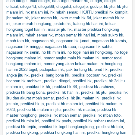
cuan ditogel
,
cuanditogel
,
data togel master hk
,
ditogel
,
ditogel
official
,
ditogel4d
,
ditogel88
,
ditogelid
,
ditogeljp
,
godvip
,
hk jitu
,
hk jitu
malam ini
,
hk malam ini
,
hk mbah semar
,
HKJITU prediksi hk komplit
,
jbr malam hk
,
joker merah hk
,
joker merah hk 6d
,
joker merah hk hr
ini
,
joker merah hongkong
,
jostoto hk
,
kalong hk hari ini
,
keluar
hongkong togel hari ini
,
master jitu hk
,
master prediksi hongkong
malam ini
,
mbah semar hk
,
mbah semar hk hari ini
,
mbah sukro hk
,
mbah toto hk
,
nagasaon hk
,
nagasaon hk jumat
,
nagasaon hk kamis
,
nagasaon hk minggu
,
nagasaon hk rabu
,
nagasaon hk sabtu
,
nagasaon hk senin
,
no hk mlm ini
,
no togel hari ini hongkong
,
no togel
hongķong malam ini
,
nomor angka main hk malam ini
,
nomor togel
hongkong malam ini
,
nomor yang akan keluar malam ini hongkong
hari ini 2023 togel
,
padepokan hk
,
pak tuntung hk
,
pred hk
,
prediksi
angka jitu hk
,
prediksi bang bona hk
,
prediksi bocoran hk
,
prediksi
bocoran hk archives
,
prediksi ditogel
,
prediksi hk
,
prediksi hk 2d jitu
malam ini
,
prediksi hk 55
,
prediksi hk 88
,
prediksi hk archives
,
prediksi hk bang bona
,
prediksi hk hari ini
,
prediksi hk jitu
,
prediksi hk
jitu dan akurat mbah semar
,
prediksi hk jitu malam ini
,
prediksi hk
jostoto
,
prediksi hk jp
,
prediksi hk malam ini
,
prediksi hk malam ini
2023
,
prediksi hk malam ini jitu
,
prediksi hk master
,
prediksi hk
master hongkong
,
prediksi hk mbah semar
,
prediksi hk mbah toto
,
prediksi hk mlm ini
,
prediksi hk pools
,
prediksi hk terbaru malam ini
,
prediksi hk terjitu
,
prediksi hk togel hongkongkong
,
prediksi hk toto
,
prediksi hongkong
,
prediksi hongkong hari ini
,
prediksi hongkong hari