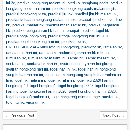
ini 2d
,
prediksi hongkong malam ini
,
prediksi hongkong pools
,
prediksi
hongkong pools malam ini
,
prediksi hongkong pools malam ini jitu
,
prediksi hongkong prize
,
prediksi jitu hk
,
prediksi jitu hk malam ini
,
prediksi keluaran hongkong malam ini live tercepat
,
prediksi live draw
hk
,
prediksi master hk
,
prediksi mbah semar hk
,
prediksi nagasaon
hk
,
prediksi pengeluaran hk hari ini tercepat
,
prediksi togeĺ hk
,
prediksi togel hongkong
,
prediksi togeĺ hongkong hari ini 2020
,
prediksi togell hongkong hari ini
,
prediksi top hk
,
PREDIKSIHKMALAMINI toto jitu hongkong
,
prediktor hk
,
ramalan hk
,
ramalan hk hari ini
,
ramalan hk malam ini
,
ramalan hk mlm ini
,
rumusan hk
,
rumusan hk malam ini
,
semar hk
,
semar mesem hk
,
sentana hk
,
sentana hk hari ini
,
syair ditogel
,
syairan hongkong
,
syairan hongkong hari ini
,
togel hari ini hk
,
togel hari ini hongkong
yang keluar malam ini
,
togel hari ini hongkong yang keluar malam ini
live
,
togel hk malam ini
,
togel hk mlm ini
,
togel hkg 2020 hari ini
hongkong 4d
,
togel hongkonģ
,
togel hongkong 2020
,
togel hongkong
hari ini
,
togel hongkonģ hari ini 2020
,
togel hongkonģ hari ini 2023
,
togel hongkonģ malam ini
,
togel hongkonģ mlm ini
,
togel master hk
,
toto jitu hk
,
virdsam hk
← Previous Post
Next Post →