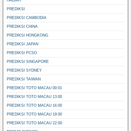
HADIAH
PREDIKSI
PREDIKSI CAMBODIA
PREDIKSI CHINA
PREDIKSI HONGKONG
PREDIKSI JAPAN
PREDIKSI PCSO
PREDIKSI SINGAPORE
PREDIKSI SYDNEY
PREDIKSI TAIWAN
PREDIKSI TOTO MACAU 00:01
PREDIKSI TOTO MACAU 13:00
PREDIKSI TOTO MACAU 16:00
PREDIKSI TOTO MACAU 19:00
PREDIKSI TOTO MACAU 22:00