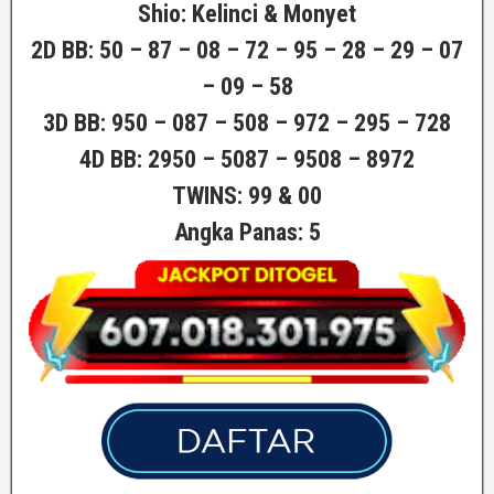
Shio: Kelinci & Monyet
2D BB: 50 – 87 – 08 – 72 – 95 – 28 – 29 – 07
– 09 – 58
3D BB: 950 – 087 – 508 – 972 – 295 – 728
4D BB: 2950 – 5087 – 9508 – 8972
TWINS: 99 & 00
Angka Panas: 5