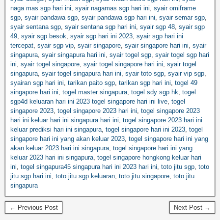
naga mas sgp hari ini
,
syair nagamas sgp hari ini
,
syair omiframe
sgp
,
syair pandawa sgp
,
syair pandawa sgp hari ini
,
syair semar sgp
,
syair sentana sgp
,
syair sentana sgp hari ini
,
syair sgp 48
,
syair sgp
49
,
syair sgp besok
,
syair sgp hari ini 2023
,
syair sgp hari ini
tercepat
,
syair sgp vip
,
syair singapore
,
syair singapore hari ini
,
syair
singapura
,
syair singapura hari ini
,
syair togel sgp
,
syair togel sgp hari
ini
,
syair togel singapore
,
syair togel singapore hari ini
,
syair togel
singapura
,
syair togel singapura hari ini
,
syair toto sgp
,
syair vip sgp
,
syairan sgp hari ini
,
tarikan paito sgp
,
tarikan sgp hari ini
,
togel 49
singapore hari ini
,
togel master singapura
,
togel sdy sgp hk
,
togel
sgp4d keluaran hari ini 2023 togel singapore hari ini live
,
togel
singapore 2023
,
togel singapore 2023 hari ini
,
togel singapore 2023
hari ini keluar hari ini singapura hari ini
,
togel singapore 2023 hari ini
keluar prediksi hari ini singapura
,
togel singapore hari ini 2023
,
togel
singapore hari ini yang akan keluar 2023
,
togel singapore hari ini yang
akan keluar 2023 hari ini singapura
,
togel singapore hari ini yang
keluar 2023 hari ini singapura
,
togel singapore hongkong keluar hari
ini
,
togel singapura45 singapura hari ini 2023 hari ini
,
toto jitu sgp
,
toto
jitu sgp hari ini
,
toto jitu sgp keluaran
,
toto jitu singapore
,
toto jitu
singapura
← Previous Post
Next Post →