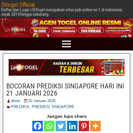
Ditogel Official
Daftar dan Login | DiTogel merupakan situs judi online no 1 di indonesia
sejak 2014 hingga sekarang.
BOCORAN PREDIKSI SINGAPORE HARI INI
21 JANUARI 2026
ditoto
20 Januari 2026
PREDIKSI
,
PREDIKSI SINGAPORE
Jangan lupa share