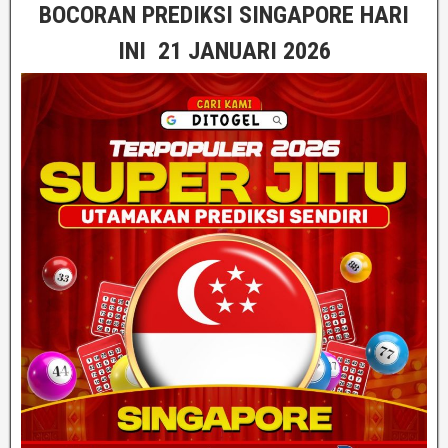
BOCORAN PREDIKSI SINGAPORE HARI
INI 21 JANUARI 2026