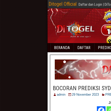
Ditogel Official
Daftar dan Login | DiT
BERANDA
DAFTAR
PREDIK
BOCORAN PREDIKSI SYD
admin
29 November 2023
PR
J