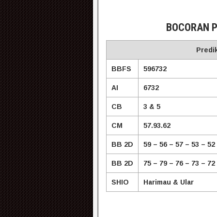
BOCORAN PR
Predik
BBFS
596732
AI
6732
CB
3 & 5
CM
57.93.62
BB 2D
59 – 56 – 57 – 53 – 52
BB 2D
75 – 79 – 76 – 73 – 72
SHIO
Harimau & Ular