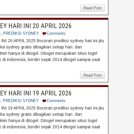
Read Post
Y HARI INI 20 APRIL 2026
I
,
PREDIKSI SYDNEY
Comments
20 APRIL 2025 Bocoran prediksi sydney hari ini jitu
a sydney gratis dibagikan setiap hari. dan
min hanya di ditogel. Ditogel merupakan situs togel
1 di indonesia, berdiri sejak 2014 ditogel sampai saat
Read Post
Y HARI INI 19 APRIL 2026
I
,
PREDIKSI SYDNEY
Comments
19 APRIL 2025 Bocoran prediksi sydney hari ini jitu
a sydney gratis dibagikan setiap hari. dan
min hanya di ditogel. Ditogel merupakan situs togel
1 di indonesia, berdiri sejak 2014 ditogel sampai saat