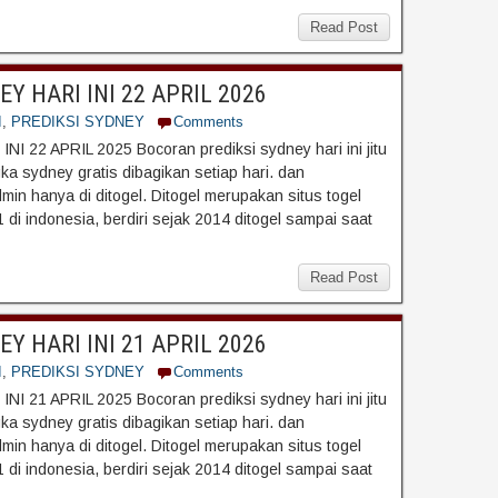
Read Post
Y HARI INI 22 APRIL 2026
I
,
PREDIKSI SYDNEY
Comments
22 APRIL 2025 Bocoran prediksi sydney hari ini jitu
a sydney gratis dibagikan setiap hari. dan
min hanya di ditogel. Ditogel merupakan situs togel
1 di indonesia, berdiri sejak 2014 ditogel sampai saat
Read Post
Y HARI INI 21 APRIL 2026
I
,
PREDIKSI SYDNEY
Comments
21 APRIL 2025 Bocoran prediksi sydney hari ini jitu
a sydney gratis dibagikan setiap hari. dan
min hanya di ditogel. Ditogel merupakan situs togel
1 di indonesia, berdiri sejak 2014 ditogel sampai saat