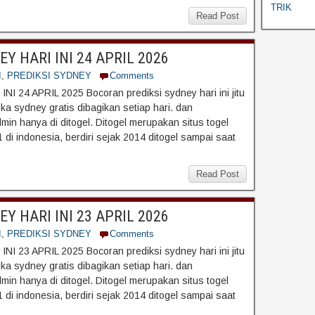
TRIK
Read Post
Y HARI INI 24 APRIL 2026
I
,
PREDIKSI SYDNEY
Comments
24 APRIL 2025 Bocoran prediksi sydney hari ini jitu
a sydney gratis dibagikan setiap hari. dan
min hanya di ditogel. Ditogel merupakan situs togel
1 di indonesia, berdiri sejak 2014 ditogel sampai saat
Read Post
Y HARI INI 23 APRIL 2026
I
,
PREDIKSI SYDNEY
Comments
23 APRIL 2025 Bocoran prediksi sydney hari ini jitu
a sydney gratis dibagikan setiap hari. dan
min hanya di ditogel. Ditogel merupakan situs togel
1 di indonesia, berdiri sejak 2014 ditogel sampai saat