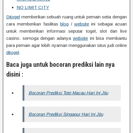
NO LIMIT CITY
Ditogel
memberikan sebuah ruang untuk pemain setia dengan
cara memberikan fasilitas
blog
/
website
ini sebagai acuan
untuk memberikan informasi seputar togel, slot dan live
casino. semoga dengan adanya
website
ini bisa membantu
para pemain agar lebih nyaman menggunakan situs judi online
ditogel
.
Baca juga untuk bocoran prediksi lain nya
disini :
Bocoran Prediksi Toto Macau Hari Ini Jitu
Bocoran Prediksi Singapur Hari Ini Jitu