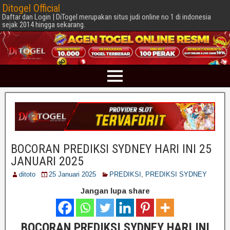
Ditogel Official
Daftar dan Login | DiTogel merupakan situs judi online no 1 di indonesia
sejak 2014 hingga sekarang.
BOCORAN PREDIKSI SYDNEY HARI INI 25
JANUARI 2025
ditoto
25 Januari 2025
PREDIKSI
,
PREDIKSI SYDNEY
Jangan lupa share
BOCORAN PREDIKSI SYDNEY HARI INI