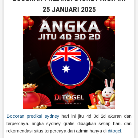
25 JANUARI 2025
Bocoran prediksi sydney
hari ini jitu 4d 3d 2d akuran dan
terpercaya. angka sydney gratis dibagikan setiap hari. dan
rekomendasi situs terpercaya dari admin hanya di
ditogel
.