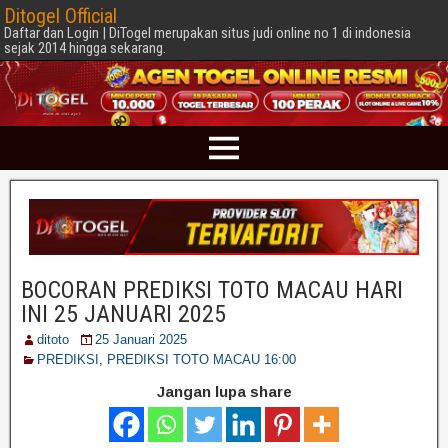
Ditogel Official
Daftar dan Login | DiTogel merupakan situs judi online no 1 di indonesia
sejak 2014 hingga sekarang.
BOCORAN PREDIKSI TOTO MACAU HARI
INI 25 JANUARI 2025
ditoto
25 Januari 2025
PREDIKSI
,
PREDIKSI TOTO MACAU 16:00
Jangan lupa share