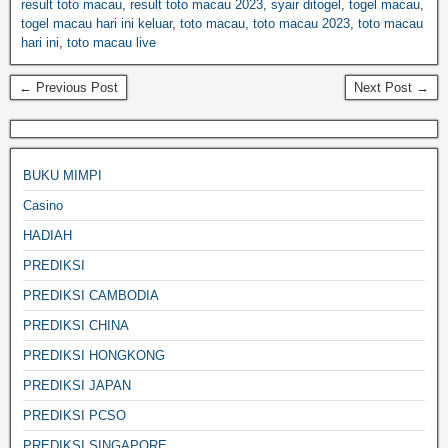
result toto macau
,
result toto macau 2023
,
syair ditogel
,
togel macau
,
togel macau hari ini keluar
,
toto macau
,
toto macau 2023
,
toto macau
hari ini
,
toto macau live
← Previous Post
Next Post →
BUKU MIMPI
Casino
HADIAH
PREDIKSI
PREDIKSI CAMBODIA
PREDIKSI CHINA
PREDIKSI HONGKONG
PREDIKSI JAPAN
PREDIKSI PCSO
PREDIKSI SINGAPORE