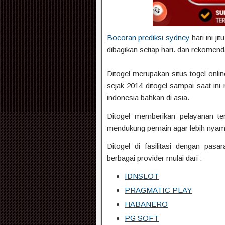
Bocoran prediksi sydney
hari ini j
dibagikan setiap hari. dan rekomend
Ditogel merupakan situs togel online
sejak 2014 ditogel sampai saat ini
indonesia bahkan di asia.
Ditogel memberikan pelayanan t
mendukung pemain agar lebih nyaman
Ditogel di fasilitasi dengan pasa
berbagai provider mulai dari :
IDNSLOT
PRAGMATIC PLAY
HABANERO
PG SOFT