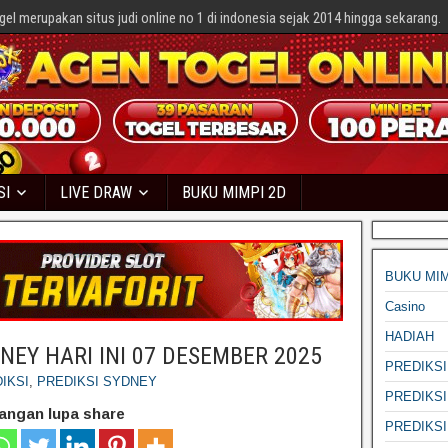
ogel merupakan situs judi online no 1 di indonesia sejak 2014 hingga sekarang.
SI
LIVE DRAW
BUKU MIMPI 2D
BUKU MIM
Casino
HADIAH
NEY HARI INI 07 DESEMBER 2025
PREDIKSI
IKSI
,
PREDIKSI SYDNEY
PREDIKS
angan lupa share
PREDIKSI