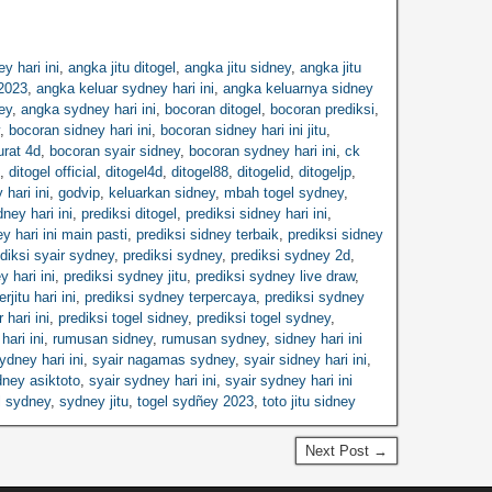
y hari ini
,
angka jitu ditogel
,
angka jitu sidney
,
angka jitu
 2023
,
angka keluar sydney hari ini
,
angka keluarnya sidney
ey
,
angka sydney hari ini
,
bocoran ditogel
,
bocoran prediksi
,
,
bocoran sidney hari ini
,
bocoran sidney hari ini jitu
,
urat 4d
,
bocoran syair sidney
,
bocoran sydney hari ini
,
ck
,
ditogel official
,
ditogel4d
,
ditogel88
,
ditogelid
,
ditogeljp
,
hari ini
,
godvip
,
keluarkan sidney
,
mbah togel sydney
,
ney hari ini
,
prediksi ditogel
,
prediksi sidney hari ini
,
ey hari ini main pasti
,
prediksi sidney terbaik
,
prediksi sidney
diksi syair sydney
,
prediksi sydney
,
prediksi sydney 2d
,
y hari ini
,
prediksi sydney jitu
,
prediksi sydney live draw
,
rjitu hari ini
,
prediksi sydney terpercaya
,
prediksi sydney
 hari ini
,
prediksi togel sidney
,
prediksi togel sydney
,
hari ini
,
rumusan sidney
,
rumusan sydney
,
sidney hari ini
ydney hari ini
,
syair nagamas sydney
,
syair sidney hari ini
,
dney asiktoto
,
syair sydney hari ini
,
syair sydney hari ini
l sydney
,
sydney jitu
,
togel sydñey 2023
,
toto jitu sidney
Next Post →