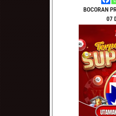
BOCORAN PR
07 