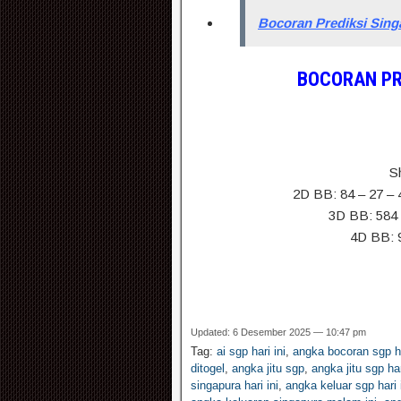
Bocoran Prediksi Singa
BOCORAN PRE
S
2D BB: 84 – 27 – 4
3D BB: 584 
4D BB: 
Updated: 6 Desember 2025 — 10:47 pm
Tag:
ai sgp hari ini
,
angka bocoran sgp ha
ditogel
,
angka jitu sgp
,
angka jitu sgp har
singapura hari ini
,
angka keluar sgp hari 