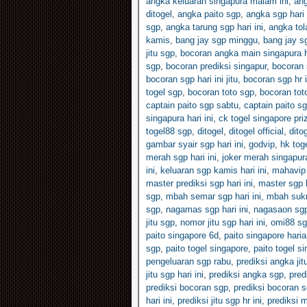
angka keluaran singapura malam ini
,
an
ditogel
,
angka paito sgp
,
angka sgp hari 
sgp
,
angka tarung sgp hari ini
,
angka tol
kamis
,
bang jay sgp minggu
,
bang jay s
jitu sgp
,
bocoran angka main singapura ha
sgp
,
bocoran prediksi singapur
,
bocoran
bocoran sgp hari ini jitu
,
bocoran sgp hr i
togel sgp
,
bocoran toto sgp
,
bocoran tot
captain paito sgp sabtu
,
captain paito s
singapura hari ini
,
ck togel singapore priz
togel88 sgp
,
ditogel
,
ditogel official
,
dito
gambar syair sgp hari ini
,
godvip
,
hk tog
merah sgp hari ini
,
joker merah singapur
ini
,
keluaran sgp kamis hari ini
,
mahavip
master prediksi sgp hari ini
,
master sgp
sgp
,
mbah semar sgp hari ini
,
mbah sukro
sgp
,
nagamas sgp hari ini
,
nagasaon sg
jitu sgp
,
nomor jitu sgp hari ini
,
omi88 s
paito singapore 6d
,
paito singapore hari
sgp
,
paito togel singapore
,
paito togel s
pengeluaran sgp rabu
,
prediksi angka jit
jitu sgp hari ini
,
prediksi angka sgp
,
pred
prediksi bocoran sgp
,
prediksi bocoran sg
hari ini
,
prediksi jitu sgp hr ini
,
prediksi 