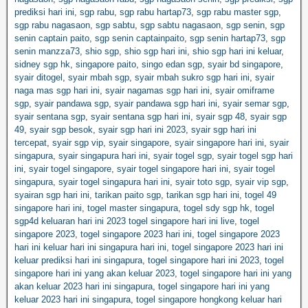
prediksi hari ini
,
sgp rabu
,
sgp rabu hartap73
,
sgp rabu master sgp
,
sgp rabu nagasaon
,
sgp sabtu
,
sgp sabtu nagasaon
,
sgp senin
,
sgp
senin captain paito
,
sgp senin captainpaito
,
sgp senin hartap73
,
sgp
senin manzza73
,
shio sgp
,
shio sgp hari ini
,
shio sgp hari ini keluar
,
sidney sgp hk
,
singapore paito
,
singo edan sgp
,
syair bd singapore
,
syair ditogel
,
syair mbah sgp
,
syair mbah sukro sgp hari ini
,
syair
naga mas sgp hari ini
,
syair nagamas sgp hari ini
,
syair omiframe
sgp
,
syair pandawa sgp
,
syair pandawa sgp hari ini
,
syair semar sgp
,
syair sentana sgp
,
syair sentana sgp hari ini
,
syair sgp 48
,
syair sgp
49
,
syair sgp besok
,
syair sgp hari ini 2023
,
syair sgp hari ini
tercepat
,
syair sgp vip
,
syair singapore
,
syair singapore hari ini
,
syair
singapura
,
syair singapura hari ini
,
syair togel sgp
,
syair togel sgp hari
ini
,
syair togel singapore
,
syair togel singapore hari ini
,
syair togel
singapura
,
syair togel singapura hari ini
,
syair toto sgp
,
syair vip sgp
,
syairan sgp hari ini
,
tarikan paito sgp
,
tarikan sgp hari ini
,
togel 49
singapore hari ini
,
togel master singapura
,
togel sdy sgp hk
,
togel
sgp4d keluaran hari ini 2023 togel singapore hari ini live
,
togel
singapore 2023
,
togel singapore 2023 hari ini
,
togel singapore 2023
hari ini keluar hari ini singapura hari ini
,
togel singapore 2023 hari ini
keluar prediksi hari ini singapura
,
togel singapore hari ini 2023
,
togel
singapore hari ini yang akan keluar 2023
,
togel singapore hari ini yang
akan keluar 2023 hari ini singapura
,
togel singapore hari ini yang
keluar 2023 hari ini singapura
,
togel singapore hongkong keluar hari