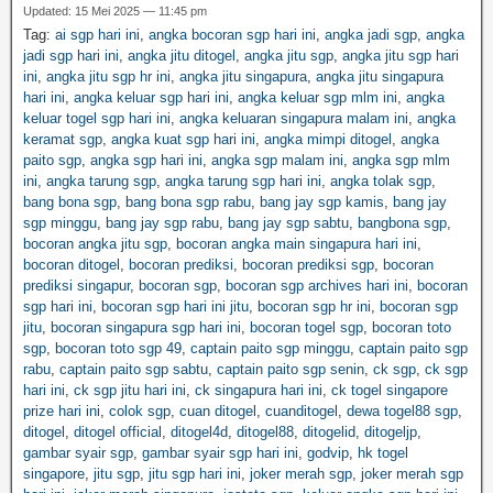
Updated: 15 Mei 2025 — 11:45 pm
Tag:
ai sgp hari ini
,
angka bocoran sgp hari ini
,
angka jadi sgp
,
angka
jadi sgp hari ini
,
angka jitu ditogel
,
angka jitu sgp
,
angka jitu sgp hari
ini
,
angka jitu sgp hr ini
,
angka jitu singapura
,
angka jitu singapura
hari ini
,
angka keluar sgp hari ini
,
angka keluar sgp mlm ini
,
angka
keluar togel sgp hari ini
,
angka keluaran singapura malam ini
,
angka
keramat sgp
,
angka kuat sgp hari ini
,
angka mimpi ditogel
,
angka
paito sgp
,
angka sgp hari ini
,
angka sgp malam ini
,
angka sgp mlm
ini
,
angka tarung sgp
,
angka tarung sgp hari ini
,
angka tolak sgp
,
bang bona sgp
,
bang bona sgp rabu
,
bang jay sgp kamis
,
bang jay
sgp minggu
,
bang jay sgp rabu
,
bang jay sgp sabtu
,
bangbona sgp
,
bocoran angka jitu sgp
,
bocoran angka main singapura hari ini
,
bocoran ditogel
,
bocoran prediksi
,
bocoran prediksi sgp
,
bocoran
prediksi singapur
,
bocoran sgp
,
bocoran sgp archives hari ini
,
bocoran
sgp hari ini
,
bocoran sgp hari ini jitu
,
bocoran sgp hr ini
,
bocoran sgp
jitu
,
bocoran singapura sgp hari ini
,
bocoran togel sgp
,
bocoran toto
sgp
,
bocoran toto sgp 49
,
captain paito sgp minggu
,
captain paito sgp
rabu
,
captain paito sgp sabtu
,
captain paito sgp senin
,
ck sgp
,
ck sgp
hari ini
,
ck sgp jitu hari ini
,
ck singapura hari ini
,
ck togel singapore
prize hari ini
,
colok sgp
,
cuan ditogel
,
cuanditogel
,
dewa togel88 sgp
,
ditogel
,
ditogel official
,
ditogel4d
,
ditogel88
,
ditogelid
,
ditogeljp
,
gambar syair sgp
,
gambar syair sgp hari ini
,
godvip
,
hk togel
singapore
,
jitu sgp
,
jitu sgp hari ini
,
joker merah sgp
,
joker merah sgp