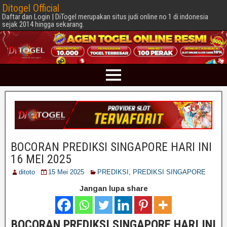
Ditogel Official
Daftar dan Login | DiTogel merupakan situs judi online no 1 di indonesia
sejak 2014 hingga sekarang.
BOCORAN PREDIKSI SINGAPORE HARI INI
16 MEI 2025
ditoto
15 Mei 2025
PREDIKSI
,
PREDIKSI SINGAPORE
Jangan lupa share
BOCORAN PREDIKSI SINGAPORE HARI INI