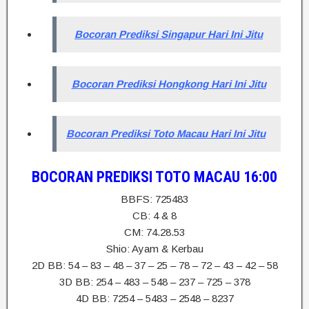
Bocoran Prediksi Singapur Hari Ini Jitu
Bocoran Prediksi Hongkong Hari Ini Jitu
Bocoran Prediksi Toto Macau Hari Ini Jitu
BOCORAN PREDIKSI TOTO MACAU 16:00
BBFS: 725483
CB: 4 & 8
CM: 74.28.53
Shio: Ayam & Kerbau
2D BB: 54 – 83 – 48 – 37 – 25 – 78 – 72 – 43 – 42 – 58
3D BB: 254 – 483 – 548 – 237 – 725 – 378
4D BB: 7254 – 5483 – 2548 – 8237