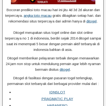
Bocoran prediksi toto macau hari ini jitu 4d 3d 2d akuran dan
terpercaya.
angka toto macau
gratis dibagikan setiap hari. dan
rekomendasi situs terpercaya dari admin hanya di
ditogel
.
Ditogel merupakan situs togel online dan slot online
terpercaya no 1 di indonesia, berdiri sejak 2014 ditogel sampai
saat ini menempati 5 besar dengan pemain aktif terbanyak di
indonesia bahkan di asia.
Ditogel memberikan pelayanan terbaik dengan menawarkan
24 jam non stop untuk mendukung pemain agar lebih nyaman
bermain disitus
ditogel
.
Ditogel di fasilitasi dengan pasaran togel terlengkap,
permainan slot terbanyak dari berbagai provider mulai dari :
IDNSLOT
PRAGMATIC PLAY
HABANERO