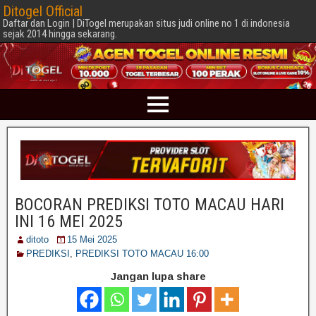
Ditogel Official
Daftar dan Login | DiTogel merupakan situs judi online no 1 di indonesia
sejak 2014 hingga sekarang.
BOCORAN PREDIKSI TOTO MACAU HARI
INI 16 MEI 2025
ditoto
15 Mei 2025
PREDIKSI
,
PREDIKSI TOTO MACAU 16:00
Jangan lupa share