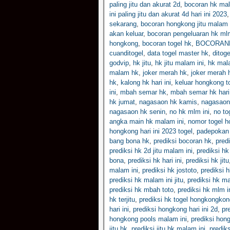
paling jitu dan akurat 2d
,
bocoran hk mala
ini paling jitu dan akurat 4d hari ini 2023
sekarang
,
bocoran hongkong jitu malam 
akan keluar
,
bocoran pengeluaran hk mlm
hongkong
,
bocoran togel hk
,
BOCORANHK 
cuanditogel
,
data togel master hk
,
ditoge
godvip
,
hk jitu
,
hk jitu malam ini
,
hk mal
malam hk
,
joker merah hk
,
joker merah 
hk
,
kalong hk hari ini
,
keluar hongkong to
ini
,
mbah semar hk
,
mbah semar hk hari 
hk jumat
,
nagasaon hk kamis
,
nagasaon
nagasaon hk senin
,
no hk mlm ini
,
no to
angka main hk malam ini
,
nomor togel h
hongkong hari ini 2023 togel
,
padepokan
bang bona hk
,
prediksi bocoran hk
,
pred
prediksi hk 2d jitu malam ini
,
prediksi hk
bona
,
prediksi hk hari ini
,
prediksi hk jitu
malam ini
,
prediksi hk jostoto
,
prediksi h
prediksi hk malam ini jitu
,
prediksi hk ma
prediksi hk mbah toto
,
prediksi hk mlm i
hk terjitu
,
prediksi hk togel hongkongkon
hari ini
,
prediksi hongkong hari ini 2d
,
pr
hongkong pools malam ini
,
prediksi hong
jitu hk
,
prediksi jitu hk malam ini
,
predik