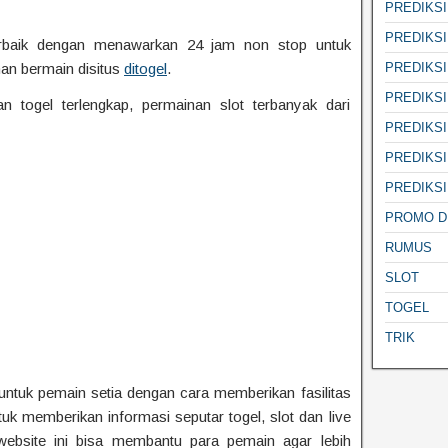
PREDIKS
PREDIKSI
erbaik dengan menawarkan 24 jam non stop untuk
an bermain disitus
ditogel
.
PREDIKSI
PREDIKSI
ran togel terlengkap, permainan slot terbanyak dari
PREDIKSI
PREDIKSI
PREDIKSI
PROMO D
RUMUS
SLOT
TOGEL
TRIK
ntuk pemain setia dengan cara memberikan fasilitas
uk memberikan informasi seputar togel, slot dan live
ebsite ini bisa membantu para pemain agar lebih