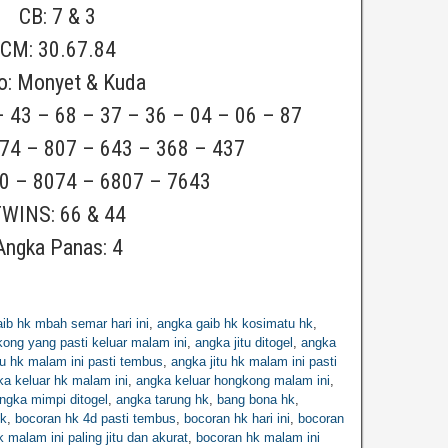
CB: 7 & 3
CM: 30.67.84
o: Monyet & Kuda
– 43 – 68 – 37 – 36 – 04 – 06 – 87
074 – 807 – 643 – 368 – 437
80 – 8074 – 6807 – 7643
WINS: 66 & 44
Angka Panas: 4
aib hk mbah semar hari ini
,
angka gaib hk kosimatu hk
,
ong yang pasti keluar malam ini
,
angka jitu ditogel
,
angka
tu hk malam ini pasti tembus
,
angka jitu hk malam ini pasti
ka keluar hk malam ini
,
angka keluar hongkong malam ini
,
ngka mimpi ditogel
,
angka tarung hk
,
bang bona hk
,
hk
,
bocoran hk 4d pasti tembus
,
bocoran hk hari ini
,
bocoran
 malam ini paling jitu dan akurat
,
bocoran hk malam ini