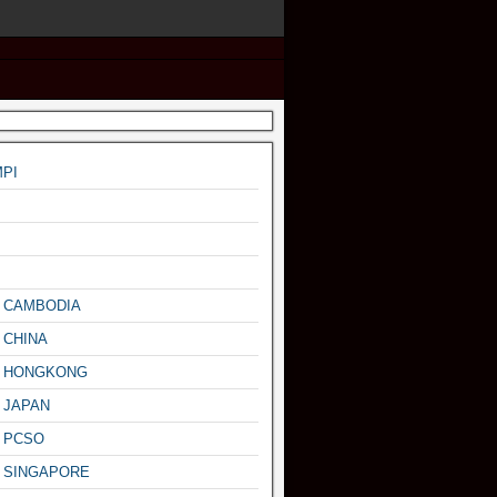
PI
I CAMBODIA
 CHINA
I HONGKONG
 JAPAN
 PCSO
I SINGAPORE