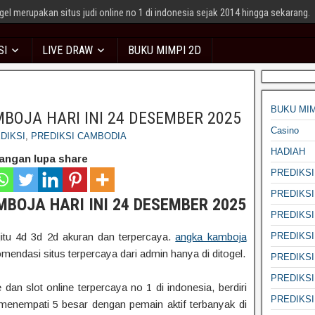
ogel merupakan situs judi online no 1 di indonesia sejak 2014 hingga sekarang.
SI
LIVE DRAW
BUKU MIMPI 2D
BUKU MIM
BOJA HARI INI 24 DESEMBER 2025
Casino
DIKSI
,
PREDIKSI CAMBODIA
HADIAH
angan lupa share
PREDIKSI
PREDIKS
MBOJA HARI INI 24 DESEMBER
2025
PREDIKSI
 jitu 4d 3d 2d akuran dan terpercaya.
angka kamboja
PREDIKS
omendasi situs terpercaya dari admin hanya di ditogel.
PREDIKSI
PREDIKSI
 dan slot online terpercaya no 1 di indonesia, berdiri
PREDIKS
 menempati 5 besar dengan pemain aktif terbanyak di