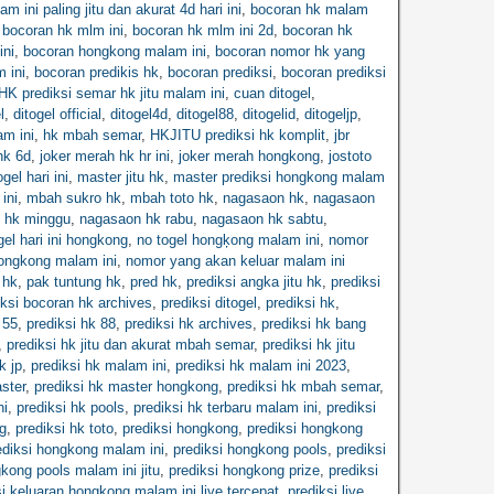
m ini paling jitu dan akurat 4d hari ini
,
bocoran hk malam
,
bocoran hk mlm ini
,
bocoran hk mlm ini 2d
,
bocoran hk
ini
,
bocoran hongkong malam ini
,
bocoran nomor hk yang
 ini
,
bocoran predikis hk
,
bocoran prediksi
,
bocoran prediksi
prediksi semar hk jitu malam ini
,
cuan ditogel
,
l
,
ditogel official
,
ditogel4d
,
ditogel88
,
ditogelid
,
ditogeljp
,
am ini
,
hk mbah semar
,
HKJITU prediksi hk komplit
,
jbr
hk 6d
,
joker merah hk hr ini
,
joker merah hongkong
,
jostoto
gel hari ini
,
master jitu hk
,
master prediksi hongkong malam
ini
,
mbah sukro hk
,
mbah toto hk
,
nagasaon hk
,
nagasaon
 hk minggu
,
nagasaon hk rabu
,
nagasaon hk sabtu
,
gel hari ini hongkong
,
no togel hongķong malam ini
,
nomor
ongkong malam ini
,
nomor yang akan keluar malam ini
 hk
,
pak tuntung hk
,
pred hk
,
prediksi angka jitu hk
,
prediksi
iksi bocoran hk archives
,
prediksi ditogel
,
prediksi hk
,
 55
,
prediksi hk 88
,
prediksi hk archives
,
prediksi hk bang
,
prediksi hk jitu dan akurat mbah semar
,
prediksi hk jitu
k jp
,
prediksi hk malam ini
,
prediksi hk malam ini 2023
,
ster
,
prediksi hk master hongkong
,
prediksi hk mbah semar
,
ni
,
prediksi hk pools
,
prediksi hk terbaru malam ini
,
prediksi
g
,
prediksi hk toto
,
prediksi hongkong
,
prediksi hongkong
ediksi hongkong malam ini
,
prediksi hongkong pools
,
prediksi
kong pools malam ini jitu
,
prediksi hongkong prize
,
prediksi
si keluaran hongkong malam ini live tercepat
,
prediksi live