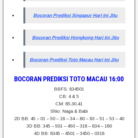
Bocoran Prediksi Singapur Hari Ini Jitu
Bocoran Prediksi Hongkong Hari Ini Jitu
Bocoran Prediksi Toto Macau Hari Ini Jitu
BOCORAN PREDIKSI TOTO MACAU 16:00
BBFS: 834501
CB: 4 & 5
CM: 85.30.41
Shio: Naga & Babi
2D BB: 45 – 01 – 50 – 18 – 34 – 80 – 83 – 51 – 53 – 40
3D BB: 345 – 501 – 450 – 318 – 834 – 180
4D BB: 8345 – 4501 – 3450 – 0318