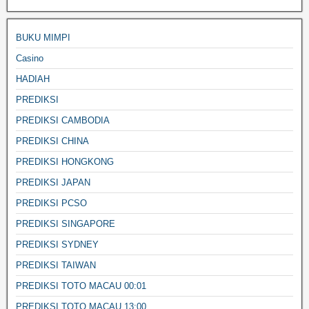
BUKU MIMPI
Casino
HADIAH
PREDIKSI
PREDIKSI CAMBODIA
PREDIKSI CHINA
PREDIKSI HONGKONG
PREDIKSI JAPAN
PREDIKSI PCSO
PREDIKSI SINGAPORE
PREDIKSI SYDNEY
PREDIKSI TAIWAN
PREDIKSI TOTO MACAU 00:01
PREDIKSI TOTO MACAU 13:00