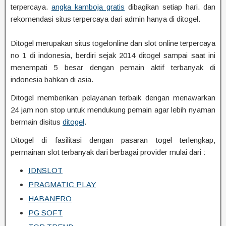
terpercaya.
angka kamboja gratis
dibagikan setiap hari. dan
rekomendasi situs terpercaya dari admin hanya di ditogel.
Ditogel merupakan situs togelonline dan slot online terpercaya
no 1 di indonesia, berdiri sejak 2014 ditogel sampai saat ini
menempati 5 besar dengan pemain aktif terbanyak di
indonesia bahkan di asia.
Ditogel memberikan pelayanan terbaik dengan menawarkan
24 jam non stop untuk mendukung pemain agar lebih nyaman
bermain disitus
ditogel
.
Ditogel di fasilitasi dengan pasaran togel terlengkap,
permainan slot terbanyak dari berbagai provider mulai dari :
IDNSLOT
PRAGMATIC PLAY
HABANERO
PG SOFT