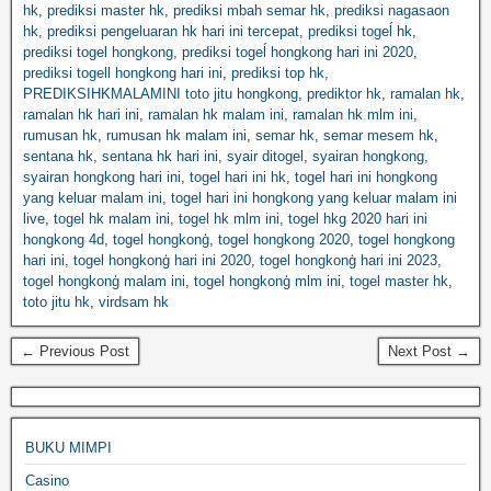
hk
,
prediksi master hk
,
prediksi mbah semar hk
,
prediksi nagasaon
hk
,
prediksi pengeluaran hk hari ini tercepat
,
prediksi togeĺ hk
,
prediksi togel hongkong
,
prediksi togeĺ hongkong hari ini 2020
,
prediksi togell hongkong hari ini
,
prediksi top hk
,
PREDIKSIHKMALAMINI toto jitu hongkong
,
prediktor hk
,
ramalan hk
,
ramalan hk hari ini
,
ramalan hk malam ini
,
ramalan hk mlm ini
,
rumusan hk
,
rumusan hk malam ini
,
semar hk
,
semar mesem hk
,
sentana hk
,
sentana hk hari ini
,
syair ditogel
,
syairan hongkong
,
syairan hongkong hari ini
,
togel hari ini hk
,
togel hari ini hongkong
yang keluar malam ini
,
togel hari ini hongkong yang keluar malam ini
live
,
togel hk malam ini
,
togel hk mlm ini
,
togel hkg 2020 hari ini
hongkong 4d
,
togel hongkonģ
,
togel hongkong 2020
,
togel hongkong
hari ini
,
togel hongkonģ hari ini 2020
,
togel hongkonģ hari ini 2023
,
togel hongkonģ malam ini
,
togel hongkonģ mlm ini
,
togel master hk
,
toto jitu hk
,
virdsam hk
← Previous Post
Next Post →
BUKU MIMPI
Casino