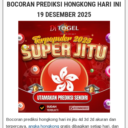
BOCORAN PREDIKSI HONGKONG HARI INI
19 DESEMBER 2025
Bocoran prediksi hongkong hari ini jitu 4d 3d 2d akuran dan
terpercaya.
angka hongkong
gratis dibagikan setiap hari. dan