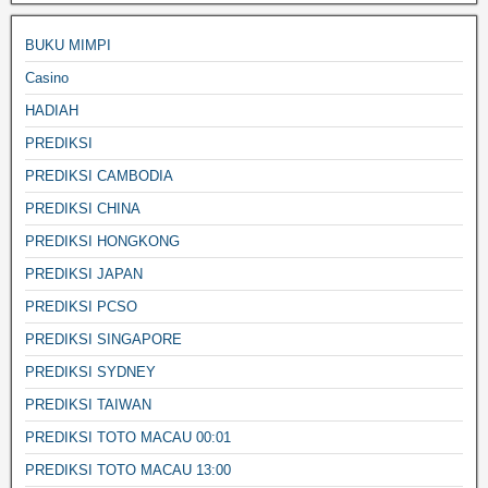
BUKU MIMPI
Casino
HADIAH
PREDIKSI
PREDIKSI CAMBODIA
PREDIKSI CHINA
PREDIKSI HONGKONG
PREDIKSI JAPAN
PREDIKSI PCSO
PREDIKSI SINGAPORE
PREDIKSI SYDNEY
PREDIKSI TAIWAN
PREDIKSI TOTO MACAU 00:01
PREDIKSI TOTO MACAU 13:00