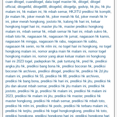
cuan ditogel
,
cuanditogel
,
data togel master hk
,
ditogel
,
ditogel
official
,
ditogel4d
,
ditogel88
,
ditogelid
,
ditogeljp
,
godvip
,
hk jitu
,
hk jitu
malam ini
,
hk malam ini
,
hk mbah semar
,
HKJITU prediksi hk komplit
,
jbr malam hk
,
joker merah hk
,
joker merah hk 6d
,
joker merah hk hr
ini
,
joker merah hongkong
,
jostoto hk
,
kalong hk hari ini
,
keluar
hongkong togel hari ini
,
master jitu hk
,
master prediksi hongkong
malam ini
,
mbah semar hk
,
mbah semar hk hari ini
,
mbah sukro hk
,
mbah toto hk
,
nagasaon hk
,
nagasaon hk jumat
,
nagasaon hk kamis
,
nagasaon hk minggu
,
nagasaon hk rabu
,
nagasaon hk sabtu
,
nagasaon hk senin
,
no hk mlm ini
,
no togel hari ini hongkong
,
no togel
hongķong malam ini
,
nomor angka main hk malam ini
,
nomor togel
hongkong malam ini
,
nomor yang akan keluar malam ini hongkong
hari ini 2023 togel
,
padepokan hk
,
pak tuntung hk
,
pred hk
,
prediksi
angka jitu hk
,
prediksi bang bona hk
,
prediksi bocoran hk
,
prediksi
bocoran hk archives
,
prediksi ditogel
,
prediksi hk
,
prediksi hk 2d jitu
malam ini
,
prediksi hk 55
,
prediksi hk 88
,
prediksi hk archives
,
prediksi hk bang bona
,
prediksi hk hari ini
,
prediksi hk jitu
,
prediksi hk
jitu dan akurat mbah semar
,
prediksi hk jitu malam ini
,
prediksi hk
jostoto
,
prediksi hk jp
,
prediksi hk malam ini
,
prediksi hk malam ini
2023
,
prediksi hk malam ini jitu
,
prediksi hk master
,
prediksi hk
master hongkong
,
prediksi hk mbah semar
,
prediksi hk mbah toto
,
prediksi hk mlm ini
,
prediksi hk pools
,
prediksi hk terbaru malam ini
,
prediksi hk terjitu
,
prediksi hk togel hongkongkong
,
prediksi hk toto
,
prediksi hongkong
,
prediksi hongkong hari ini
,
prediksi hongkong hari