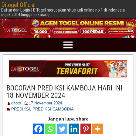
Ditogel Official
Daftar dan Login | DiTogel merupakan situs judi online no 1 di indonesia
sejak 2014 hingga sekarang.
BOCORAN PREDIKSI KAMBOJA HARI INI
18 NOVEMBER 2024
ditoto
17 November 2024
PREDIKSI
,
PREDIKSI CAMBODIA
Jangan lupa share