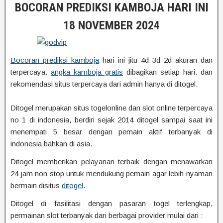
BOCORAN PREDIKSI KAMBOJA HARI INI
18 NOVEMBER
2024
Bocoran prediksi kamboja
hari ini jitu 4d 3d 2d akuran dan
terpercaya.
angka kamboja gratis
dibagikan setiap hari. dan
rekomendasi situs terpercaya dari admin hanya di ditogel.
Ditogel merupakan situs togelonline dan slot online terpercaya
no 1 di indonesia, berdiri sejak 2014 ditogel sampai saat ini
menempati 5 besar dengan pemain aktif terbanyak di
indonesia bahkan di asia.
Ditogel memberikan pelayanan terbaik dengan menawarkan
24 jam non stop untuk mendukung pemain agar lebih nyaman
bermain disitus
ditogel
.
Ditogel di fasilitasi dengan pasaran togel terlengkap,
permainan slot terbanyak dari berbagai provider mulai dari :