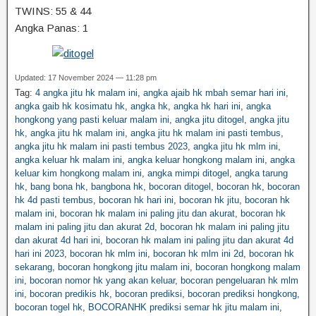
TWINS: 55 & 44
Angka Panas: 1
Updated: 17 November 2024 — 11:28 pm
Tag:
4 angka jitu hk malam ini
,
angka ajaib hk mbah semar hari ini
,
angka gaib hk kosimatu hk
,
angka hk
,
angka hk hari ini
,
angka
hongkong yang pasti keluar malam ini
,
angka jitu ditogel
,
angka jitu
hk
,
angka jitu hk malam ini
,
angka jitu hk malam ini pasti tembus
,
angka jitu hk malam ini pasti tembus 2023
,
angka jitu hk mlm ini
,
angka keluar hk malam ini
,
angka keluar hongkong malam ini
,
angka
keluar kim hongkong malam ini
,
angka mimpi ditogel
,
angka tarung
hk
,
bang bona hk
,
bangbona hk
,
bocoran ditogel
,
bocoran hk
,
bocoran
hk 4d pasti tembus
,
bocoran hk hari ini
,
bocoran hk jitu
,
bocoran hk
malam ini
,
bocoran hk malam ini paling jitu dan akurat
,
bocoran hk
malam ini paling jitu dan akurat 2d
,
bocoran hk malam ini paling jitu
dan akurat 4d hari ini
,
bocoran hk malam ini paling jitu dan akurat 4d
hari ini 2023
,
bocoran hk mlm ini
,
bocoran hk mlm ini 2d
,
bocoran hk
sekarang
,
bocoran hongkong jitu malam ini
,
bocoran hongkong malam
ini
,
bocoran nomor hk yang akan keluar
,
bocoran pengeluaran hk mlm
ini
,
bocoran predikis hk
,
bocoran prediksi
,
bocoran prediksi hongkong
,
bocoran togel hk
,
BOCORANHK prediksi semar hk jitu malam ini
,