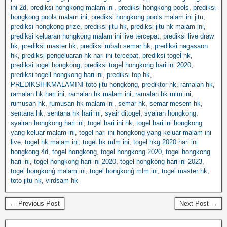
ini 2d
,
prediksi hongkong malam ini
,
prediksi hongkong pools
,
prediksi
hongkong pools malam ini
,
prediksi hongkong pools malam ini jitu
,
prediksi hongkong prize
,
prediksi jitu hk
,
prediksi jitu hk malam ini
,
prediksi keluaran hongkong malam ini live tercepat
,
prediksi live draw
hk
,
prediksi master hk
,
prediksi mbah semar hk
,
prediksi nagasaon
hk
,
prediksi pengeluaran hk hari ini tercepat
,
prediksi togeĺ hk
,
prediksi togel hongkong
,
prediksi togeĺ hongkong hari ini 2020
,
prediksi togell hongkong hari ini
,
prediksi top hk
,
PREDIKSIHKMALAMINI toto jitu hongkong
,
prediktor hk
,
ramalan hk
,
ramalan hk hari ini
,
ramalan hk malam ini
,
ramalan hk mlm ini
,
rumusan hk
,
rumusan hk malam ini
,
semar hk
,
semar mesem hk
,
sentana hk
,
sentana hk hari ini
,
syair ditogel
,
syairan hongkong
,
syairan hongkong hari ini
,
togel hari ini hk
,
togel hari ini hongkong
yang keluar malam ini
,
togel hari ini hongkong yang keluar malam ini
live
,
togel hk malam ini
,
togel hk mlm ini
,
togel hkg 2020 hari ini
hongkong 4d
,
togel hongkonģ
,
togel hongkong 2020
,
togel hongkong
hari ini
,
togel hongkonģ hari ini 2020
,
togel hongkonģ hari ini 2023
,
togel hongkonģ malam ini
,
togel hongkonģ mlm ini
,
togel master hk
,
toto jitu hk
,
virdsam hk
← Previous Post
Next Post →