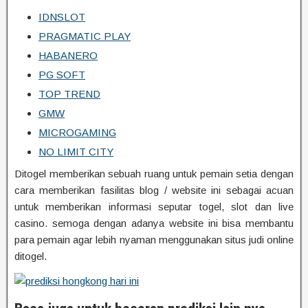
IDNSLOT
PRAGMATIC PLAY
HABANERO
PG SOFT
TOP TREND
GMW
MICROGAMING
NO LIMIT CITY
Ditogel memberikan sebuah ruang untuk pemain setia dengan
cara memberikan fasilitas blog / website ini sebagai acuan
untuk memberikan informasi seputar togel, slot dan live
casino. semoga dengan adanya website ini bisa membantu
para pemain agar lebih nyaman menggunakan situs judi online
ditogel.