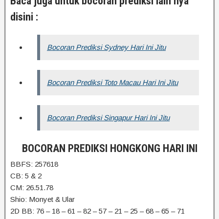
Baca juga untuk bocoran prediksi lain nya
disini :
Bocoran Prediksi Sydney Hari Ini Jitu
Bocoran Prediksi Toto Macau Hari Ini Jitu
Bocoran Prediksi Singapur Hari Ini Jitu
BOCORAN PREDIKSI HONGKONG HARI INI
BBFS: 257618
CB: 5 & 2
CM: 26.51.78
Shio: Monyet & Ular
2D BB: 76 – 18 – 61 – 82 – 57 – 21 – 25 – 68 – 65 – 71