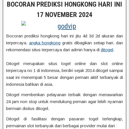
BOCORAN PREDIKSI HONGKONG HARI INI
17 NOVEMBER 2024
Bocoran prediksi hongkong hari ini jitu 4d 3d 2d akuran dan
terpercaya.
angka hongkong
gratis dibagikan setiap hari. dan
rekomendasi situs terpercaya dari admin hanya di
ditogel
.
Ditogel merupakan situs togel online dan slot online
terpercaya no 1 di indonesia, berdiri sejak 2014 ditogel sampai
saat ini menempati 5 besar dengan pemain aktif terbanyak di
indonesia bahkan di asia.
Ditogel memberikan pelayanan terbaik dengan menawarkan
24 jam non stop untuk mendukung pemain agar lebih nyaman
bermain disitus ditogel.
Ditogel di fasilitasi dengan pasaran togel terlengkap,
permainan slot terbanyak dari berbagai provider mulai dari :