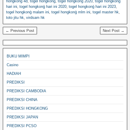
hongkong 4d
,
togel hongkonģ
,
togel hongkong 2020
,
togel hongkong
hari ini
,
togel hongkonģ hari ini 2020
,
togel hongkonģ hari ini 2023
,
togel hongkonģ malam ini
,
togel hongkonģ mlm ini
,
togel master hk
,
toto jitu hk
,
virdsam hk
← Previous Post
Next Post →
BUKU MIMPI
Casino
HADIAH
PREDIKSI
PREDIKSI CAMBODIA
PREDIKSI CHINA
PREDIKSI HONGKONG
PREDIKSI JAPAN
PREDIKSI PCSO