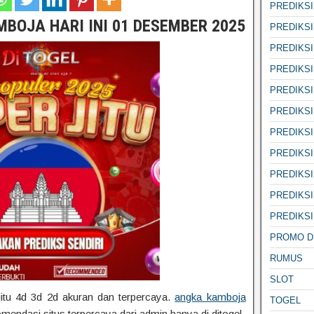
PREDIKS
MBOJA HARI INI 01 DESEMBER
2025
PREDIKSI
PREDIKSI
PREDIKS
PREDIKS
PREDIKSI
PREDIKSI
PREDIKSI
PREDIKSI
PREDIKSI
PREDIKSI
PROMO D
RUMUS
SLOT
 jitu 4d 3d 2d akuran dan terpercaya.
angka kamboja
TOGEL
omendasi situs terpercaya dari admin hanya di ditogel.