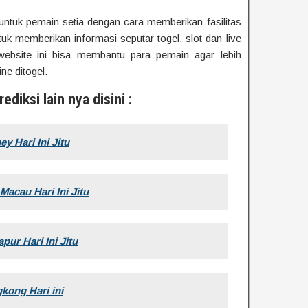
ntuk pemain setia dengan cara memberikan fasilitas
uk memberikan informasi seputar togel, slot dan live
ebsite ini bisa membantu para pemain agar lebih
ne ditogel.
diksi lain nya disini :
y Hari Ini Jitu
Macau Hari Ini Jitu
pur Hari Ini Jitu
kong Hari ini