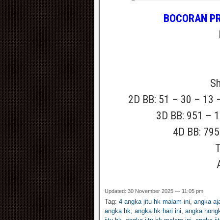
BOCORAN PR
Sh
2D BB: 51 – 30 – 13 
3D BB: 951 – 
4D BB: 79
T
Updated: 30 November 2025 — 11:05 pm
Tag:
4 angka jitu hk malam ini
,
angka aj
angka hk
,
angka hk hari ini
,
angka hongk