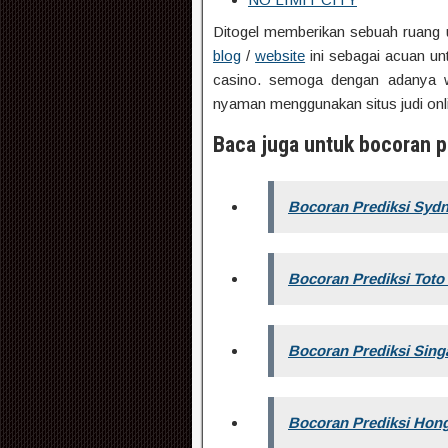
Ditogel memberikan sebuah ruang u
blog
/
website
ini sebagai acuan unt
casino. semoga dengan adanya w
nyaman menggunakan situs judi onli
Baca juga untuk bocoran pre
Bocoran Prediksi Sydne
Bocoran Prediksi Toto 
Bocoran Prediksi Singa
Bocoran Prediksi Hong