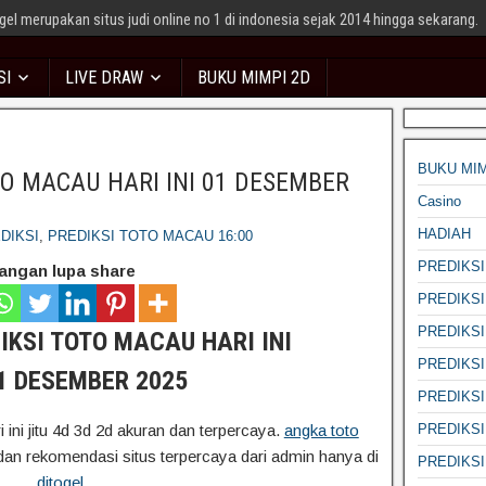
ogel merupakan situs judi online no 1 di indonesia sejak 2014 hingga sekarang.
SI
LIVE DRAW
BUKU MIMPI 2D
BUKU MIM
O MACAU HARI INI 01 DESEMBER
Casino
HADIAH
DIKSI
,
PREDIKSI TOTO MACAU 16:00
PREDIKSI
angan lupa share
PREDIKS
PREDIKSI
KSI TOTO MACAU HARI INI
PREDIKS
1 DESEMBER 2025
PREDIKSI
 ini jitu 4d 3d 2d akuran dan terpercaya.
angka toto
PREDIKSI
. dan rekomendasi situs terpercaya dari admin hanya di
PREDIKS
ditogel
.