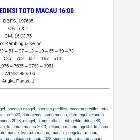
DIKSI TOTO MACAU 16:00
BBFS: 197635
CB: 5 & 7
CM: 16.93.75
o: Kambing & Kelinci
3 – 51 – 97 – 13 – 19 – 65 – 69 – 73
– 635 – 763 – 951 – 197 – 513
1976 – 7635 – 9763 – 3951
TWINS: 99 & 66
Angka Panas: 1
gel
,
bocoran ditogel
,
bocoran prediksi
,
bocoran prediksi toto
macau 2023
,
data pengeluaran macau
,
data togel keluaran
 macau 2023
,
ditogel
,
ditogel official
,
ditogel4d
,
ditogel88
,
cau
,
keluaran macau 2023
,
keluaran macau togel4d
,
keluaran
toto macau
,
live toto macau
,
macau
,
pengeluar macau
,
au
,
pengeluaran macau 2023
,
pengeluaran macau hari ini
,