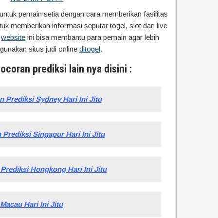
tuk pemain setia dengan cara memberikan fasilitas
tuk memberikan informasi seputar togel, slot dan live
a
website
ini bisa membantu para pemain agar lebih
nakan situs judi online
ditogel
.
coran prediksi lain nya disini :
 Prediksi Sydney Hari Ini Jitu
Prediksi Singapur Hari Ini Jitu
Prediksi Hongkong Hari Ini Jitu
Macau Hari Ini Jitu