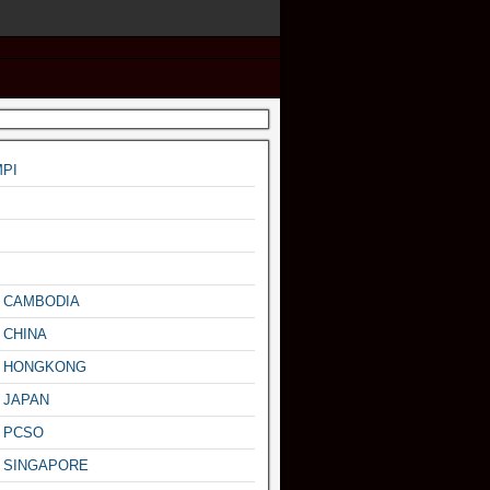
PI
I CAMBODIA
 CHINA
I HONGKONG
 JAPAN
 PCSO
I SINGAPORE