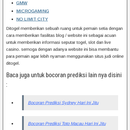
GMW
MICROGAMING
NO LIMIT CITY
Ditogel memberikan sebuah ruang untuk pemain setia dengan
cara memberikan fasilitas blog / website ini sebagai acuan
untuk memberikan informasi seputar togel, slot dan live
casino. semoga dengan adanya website ini bisa membantu
para pemain agar lebih nyaman menggunakan situs judi online
ditogel.
Baca juga untuk bocoran prediksi lain nya disini
:
Bocoran Prediksi Sydney Hari Ini Jitu
Bocoran Prediksi Toto Macau Hari Ini Jitu