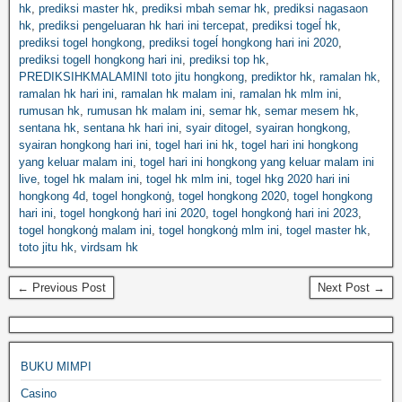
hk
,
prediksi master hk
,
prediksi mbah semar hk
,
prediksi nagasaon
hk
,
prediksi pengeluaran hk hari ini tercepat
,
prediksi togeĺ hk
,
prediksi togel hongkong
,
prediksi togeĺ hongkong hari ini 2020
,
prediksi togell hongkong hari ini
,
prediksi top hk
,
PREDIKSIHKMALAMINI toto jitu hongkong
,
prediktor hk
,
ramalan hk
,
ramalan hk hari ini
,
ramalan hk malam ini
,
ramalan hk mlm ini
,
rumusan hk
,
rumusan hk malam ini
,
semar hk
,
semar mesem hk
,
sentana hk
,
sentana hk hari ini
,
syair ditogel
,
syairan hongkong
,
syairan hongkong hari ini
,
togel hari ini hk
,
togel hari ini hongkong
yang keluar malam ini
,
togel hari ini hongkong yang keluar malam ini
live
,
togel hk malam ini
,
togel hk mlm ini
,
togel hkg 2020 hari ini
hongkong 4d
,
togel hongkonģ
,
togel hongkong 2020
,
togel hongkong
hari ini
,
togel hongkonģ hari ini 2020
,
togel hongkonģ hari ini 2023
,
togel hongkonģ malam ini
,
togel hongkonģ mlm ini
,
togel master hk
,
toto jitu hk
,
virdsam hk
← Previous Post
Next Post →
BUKU MIMPI
Casino