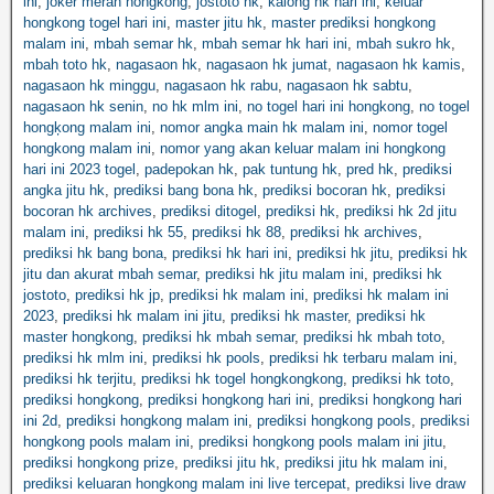
ini
,
joker merah hongkong
,
jostoto hk
,
kalong hk hari ini
,
keluar
hongkong togel hari ini
,
master jitu hk
,
master prediksi hongkong
malam ini
,
mbah semar hk
,
mbah semar hk hari ini
,
mbah sukro hk
,
mbah toto hk
,
nagasaon hk
,
nagasaon hk jumat
,
nagasaon hk kamis
,
nagasaon hk minggu
,
nagasaon hk rabu
,
nagasaon hk sabtu
,
nagasaon hk senin
,
no hk mlm ini
,
no togel hari ini hongkong
,
no togel
hongķong malam ini
,
nomor angka main hk malam ini
,
nomor togel
hongkong malam ini
,
nomor yang akan keluar malam ini hongkong
hari ini 2023 togel
,
padepokan hk
,
pak tuntung hk
,
pred hk
,
prediksi
angka jitu hk
,
prediksi bang bona hk
,
prediksi bocoran hk
,
prediksi
bocoran hk archives
,
prediksi ditogel
,
prediksi hk
,
prediksi hk 2d jitu
malam ini
,
prediksi hk 55
,
prediksi hk 88
,
prediksi hk archives
,
prediksi hk bang bona
,
prediksi hk hari ini
,
prediksi hk jitu
,
prediksi hk
jitu dan akurat mbah semar
,
prediksi hk jitu malam ini
,
prediksi hk
jostoto
,
prediksi hk jp
,
prediksi hk malam ini
,
prediksi hk malam ini
2023
,
prediksi hk malam ini jitu
,
prediksi hk master
,
prediksi hk
master hongkong
,
prediksi hk mbah semar
,
prediksi hk mbah toto
,
prediksi hk mlm ini
,
prediksi hk pools
,
prediksi hk terbaru malam ini
,
prediksi hk terjitu
,
prediksi hk togel hongkongkong
,
prediksi hk toto
,
prediksi hongkong
,
prediksi hongkong hari ini
,
prediksi hongkong hari
ini 2d
,
prediksi hongkong malam ini
,
prediksi hongkong pools
,
prediksi
hongkong pools malam ini
,
prediksi hongkong pools malam ini jitu
,
prediksi hongkong prize
,
prediksi jitu hk
,
prediksi jitu hk malam ini
,
prediksi keluaran hongkong malam ini live tercepat
,
prediksi live draw