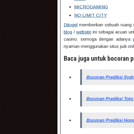
MICROGAMING
NO LIMIT CITY
Ditogel
memberikan sebuah ruang un
blog
/
website
ini sebagai acuan unt
casino. semoga dengan adanya
nyaman menggunakan situs judi on
Baca juga untuk bocoran pre
Bocoran Prediksi Sydne
Bocoran Prediksi Toto 
Bocoran Prediksi Hongk