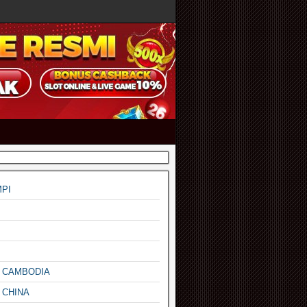
PI
I CAMBODIA
 CHINA