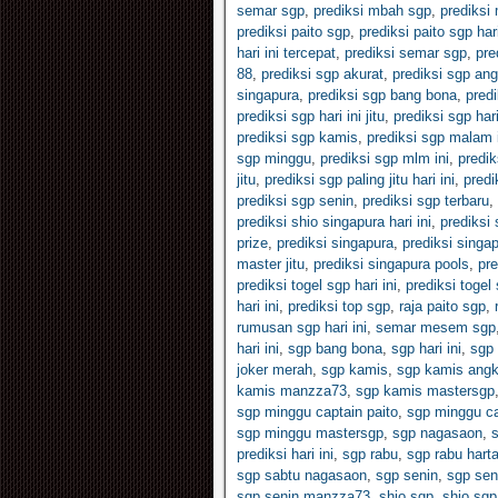
semar sgp
,
prediksi mbah sgp
,
prediksi 
prediksi paito sgp
,
prediksi paito sgp hari
hari ini tercepat
,
prediksi semar sgp
,
pre
88
,
prediksi sgp akurat
,
prediksi sgp ang
singapura
,
prediksi sgp bang bona
,
pred
prediksi sgp hari ini jitu
,
prediksi sgp har
prediksi sgp kamis
,
prediksi sgp malam 
sgp minggu
,
prediksi sgp mlm ini
,
predi
jitu
,
prediksi sgp paling jitu hari ini
,
predi
prediksi sgp senin
,
prediksi sgp terbaru
,
prediksi shio singapura hari ini
,
prediksi
prize
,
prediksi singapura
,
prediksi singap
master jitu
,
prediksi singapura pools
,
pre
prediksi togel sgp hari ini
,
prediksi togel
hari ini
,
prediksi top sgp
,
raja paito sgp
,
rumusan sgp hari ini
,
semar mesem sgp
hari ini
,
sgp bang bona
,
sgp hari ini
,
sgp 
joker merah
,
sgp kamis
,
sgp kamis angk
kamis manzza73
,
sgp kamis mastersgp
sgp minggu captain paito
,
sgp minggu ca
sgp minggu mastersgp
,
sgp nagasaon
,
prediksi hari ini
,
sgp rabu
,
sgp rabu hart
sgp sabtu nagasaon
,
sgp senin
,
sgp sen
sgp senin manzza73
,
shio sgp
,
shio sgp 