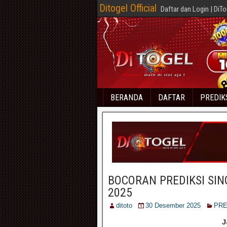
Ditogel Official
Daftar dan Login | DiT
BERANDA
DAFTAR
PREDIK
BOCORAN PREDIKSI SIN
2025
ditoto
30 Desember 2025
PRE
J