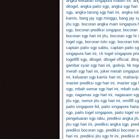
angka keluaran singapura malam ini
,
an
ditogel
,
angka paito sgp
,
angka sgp hari 
sgp
,
angka tarung sgp hari ini
,
angka tol
kamis
,
bang jay sgp minggu
,
bang jay s
jitu sgp
,
bocoran angka main singapura ha
sgp
,
bocoran prediksi singapur
,
bocoran
bocoran sgp hari ini jitu
,
bocoran sgp hr i
togel sgp
,
bocoran toto sgp
,
bocoran tot
captain paito sgp sabtu
,
captain paito s
singapura hari ini
,
ck togel singapore priz
togel88 sgp
,
ditogel
,
ditogel official
,
dito
gambar syair sgp hari ini
,
godvip
,
hk tog
merah sgp hari ini
,
joker merah singapur
ini
,
keluaran sgp kamis hari ini
,
mahavip
master prediksi sgp hari ini
,
master sgp
sgp
,
mbah semar sgp hari ini
,
mbah sukro
sgp
,
nagamas sgp hari ini
,
nagasaon sg
jitu sgp
,
nomor jitu sgp hari ini
,
omi88 s
paito singapore 6d
,
paito singapore hari
sgp
,
paito togel singapore
,
paito togel s
pengeluaran sgp rabu
,
prediksi angka jit
jitu sgp hari ini
,
prediksi angka sgp
,
pred
prediksi bocoran sgp
,
prediksi bocoran sg
hari ini
,
prediksi jitu sgp hr ini
,
prediksi 