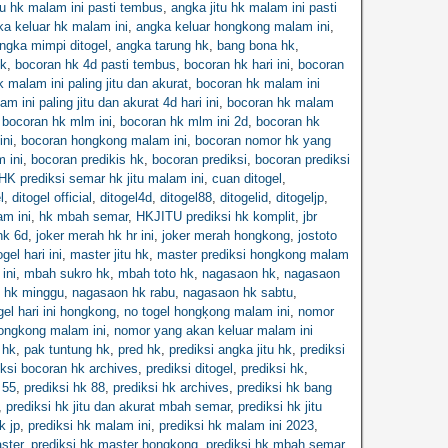
tu hk malam ini pasti tembus
,
angka jitu hk malam ini pasti
ka keluar hk malam ini
,
angka keluar hongkong malam ini
,
ngka mimpi ditogel
,
angka tarung hk
,
bang bona hk
,
hk
,
bocoran hk 4d pasti tembus
,
bocoran hk hari ini
,
bocoran
 malam ini paling jitu dan akurat
,
bocoran hk malam ini
m ini paling jitu dan akurat 4d hari ini
,
bocoran hk malam
,
bocoran hk mlm ini
,
bocoran hk mlm ini 2d
,
bocoran hk
ini
,
bocoran hongkong malam ini
,
bocoran nomor hk yang
 ini
,
bocoran predikis hk
,
bocoran prediksi
,
bocoran prediksi
prediksi semar hk jitu malam ini
,
cuan ditogel
,
l
,
ditogel official
,
ditogel4d
,
ditogel88
,
ditogelid
,
ditogeljp
,
am ini
,
hk mbah semar
,
HKJITU prediksi hk komplit
,
jbr
hk 6d
,
joker merah hk hr ini
,
joker merah hongkong
,
jostoto
gel hari ini
,
master jitu hk
,
master prediksi hongkong malam
ini
,
mbah sukro hk
,
mbah toto hk
,
nagasaon hk
,
nagasaon
 hk minggu
,
nagasaon hk rabu
,
nagasaon hk sabtu
,
gel hari ini hongkong
,
no togel hongķong malam ini
,
nomor
ongkong malam ini
,
nomor yang akan keluar malam ini
 hk
,
pak tuntung hk
,
pred hk
,
prediksi angka jitu hk
,
prediksi
iksi bocoran hk archives
,
prediksi ditogel
,
prediksi hk
,
 55
,
prediksi hk 88
,
prediksi hk archives
,
prediksi hk bang
,
prediksi hk jitu dan akurat mbah semar
,
prediksi hk jitu
k jp
,
prediksi hk malam ini
,
prediksi hk malam ini 2023
,
ster
,
prediksi hk master hongkong
,
prediksi hk mbah semar
,