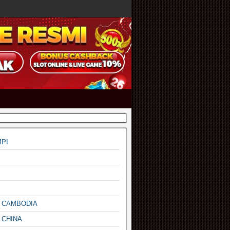
PI
I CAMBODIA
 CHINA