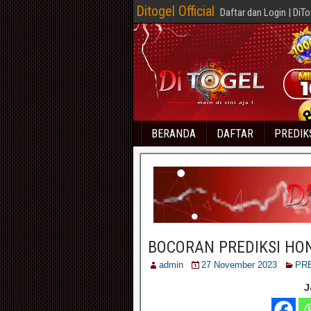
Ditogel Official
Daftar dan Login | DiT
BERANDA
DAFTAR
PREDIK
BOCORAN PREDIKSI HON
admin
27 November 2023
PR
J