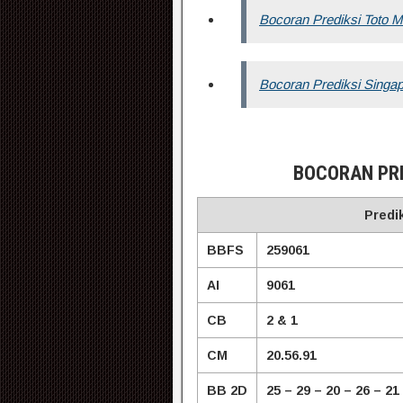
Bocoran Prediksi Toto Ma
Bocoran Prediksi Singapu
BOCORAN PRE
Predik
BBFS
259061
AI
9061
CB
2 & 1
CM
20.56.91
BB 2D
25 – 29 – 20 – 26 – 21