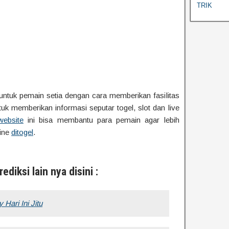
TRIK
tuk pemain setia dengan cara memberikan fasilitas
uk memberikan informasi seputar togel, slot dan live
website
ini bisa membantu para pemain agar lebih
line
ditogel
.
diksi lain nya disini :
Hari Ini Jitu