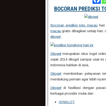
BOCORAN PREDIKSI 
Bocoran prediksi toto macau
hari 
macau
gratis dibagikan setiap hari
ditogel
.
Ditogel
merupakan situs togel online
sejak 2014 ditogel sampai saat ini
indonesia bahkan di asia.
Ditogel
memberikan pelayanan te
mendukung pemain agar lebih nyam
Ditogel
di fasilitasi dengan pasar
berbagai provider mulai dari :
IDNSLOT