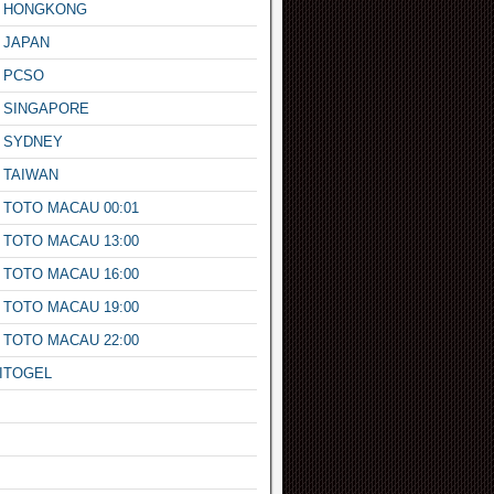
I HONGKONG
 JAPAN
 PCSO
I SINGAPORE
I SYDNEY
 TAIWAN
 TOTO MACAU 00:01
 TOTO MACAU 13:00
 TOTO MACAU 16:00
 TOTO MACAU 19:00
 TOTO MACAU 22:00
ITOGEL