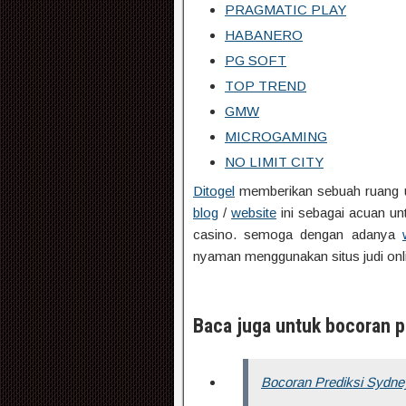
PRAGMATIC PLAY
HABANERO
PG SOFT
TOP TREND
GMW
MICROGAMING
NO LIMIT CITY
Ditogel
memberikan sebuah ruang un
blog
/
website
ini sebagai acuan unt
casino. semoga dengan adanya
nyaman menggunakan situs judi on
Baca juga untuk bocoran pre
Bocoran Prediksi Sydney 