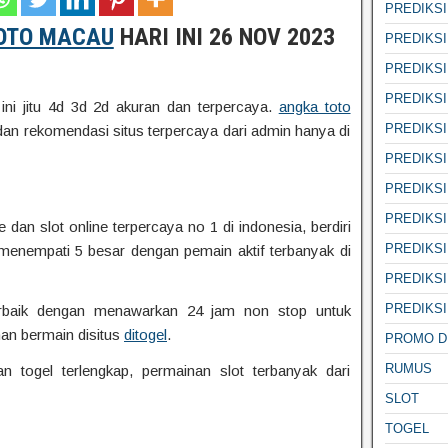
PREDIKS
TOTO MACAU
HARI INI 26 NOV 2023
PREDIKSI
PREDIKSI
PREDIKS
ini jitu 4d 3d 2d akuran dan terpercaya.
angka toto
PREDIKS
. dan rekomendasi situs terpercaya dari admin hanya di
PREDIKSI
PREDIKSI
PREDIKSI
 dan slot online terpercaya no 1 di indonesia, berdiri
PREDIKSI
 menempati 5 besar dengan pemain aktif terbanyak di
PREDIKSI
PREDIKSI
rbaik dengan menawarkan 24 jam non stop untuk
an bermain disitus
ditogel
.
PROMO D
RUMUS
an togel terlengkap, permainan slot terbanyak dari
SLOT
TOGEL