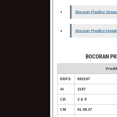
Bocoran Prediksi Singapu
Bocoran Prediksi Hongkon
BOCORAN PRE
Predik
BBFS
692187
AI
2187
CB
2 & 9
CM
61.98.27