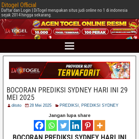
Ditogel Official
Daftar dan Login | DiTogel merupakan situs judi online no 1 di indonesia
sejak 2014 hingga sekarang.
BOCORAN PREDIKSI SYDNEY HARI INI 29
MEI 2025
ditoto
28 Mei 2025
PREDIKSI
,
PREDIKSI SYDNEY
Jangan lupa share
BOCORAN PREDIKSI SYDNEY HARI INI