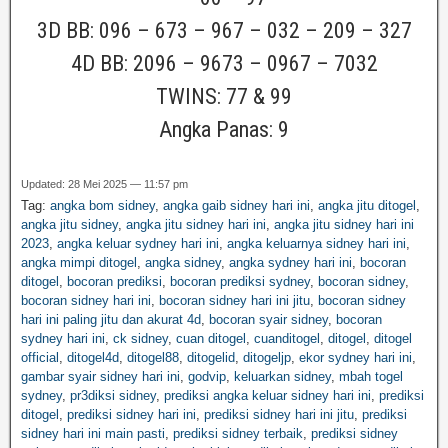
3D BB: 096 – 673 – 967 – 032 – 209 – 327
4D BB: 2096 – 9673 – 0967 – 7032
TWINS: 77 & 99
Angka Panas: 9
Updated: 28 Mei 2025 — 11:57 pm
Tag:
angka bom sidney
,
angka gaib sidney hari ini
,
angka jitu ditogel
,
angka jitu sidney
,
angka jitu sidney hari ini
,
angka jitu sidney hari ini
2023
,
angka keluar sydney hari ini
,
angka keluarnya sidney hari ini
,
angka mimpi ditogel
,
angka sidney
,
angka sydney hari ini
,
bocoran
ditogel
,
bocoran prediksi
,
bocoran prediksi sydney
,
bocoran sidney
,
bocoran sidney hari ini
,
bocoran sidney hari ini jitu
,
bocoran sidney
hari ini paling jitu dan akurat 4d
,
bocoran syair sidney
,
bocoran
sydney hari ini
,
ck sidney
,
cuan ditogel
,
cuanditogel
,
ditogel
,
ditogel
official
,
ditogel4d
,
ditogel88
,
ditogelid
,
ditogeljp
,
ekor sydney hari ini
,
gambar syair sidney hari ini
,
godvip
,
keluarkan sidney
,
mbah togel
sydney
,
pr3diksi sidney
,
prediksi angka keluar sidney hari ini
,
prediksi
ditogel
,
prediksi sidney hari ini
,
prediksi sidney hari ini jitu
,
prediksi
sidney hari ini main pasti
,
prediksi sidney terbaik
,
prediksi sidney