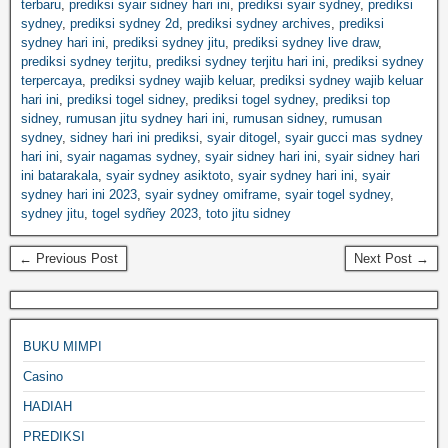
terbaru
,
prediksi syair sidney hari ini
,
prediksi syair sydney
,
prediksi
sydney
,
prediksi sydney 2d
,
prediksi sydney archives
,
prediksi
sydney hari ini
,
prediksi sydney jitu
,
prediksi sydney live draw
,
prediksi sydney terjitu
,
prediksi sydney terjitu hari ini
,
prediksi sydney
terpercaya
,
prediksi sydney wajib keluar
,
prediksi sydney wajib keluar
hari ini
,
prediksi togel sidney
,
prediksi togel sydney
,
prediksi top
sidney
,
rumusan jitu sydney hari ini
,
rumusan sidney
,
rumusan
sydney
,
sidney hari ini prediksi
,
syair ditogel
,
syair gucci mas sydney
hari ini
,
syair nagamas sydney
,
syair sidney hari ini
,
syair sidney hari
ini batarakala
,
syair sydney asiktoto
,
syair sydney hari ini
,
syair
sydney hari ini 2023
,
syair sydney omiframe
,
syair togel sydney
,
sydney jitu
,
togel sydñey 2023
,
toto jitu sidney
← Previous Post
Next Post →
BUKU MIMPI
Casino
HADIAH
PREDIKSI