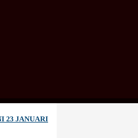
I 23 JANUARI