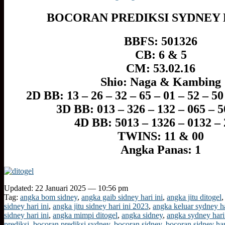
BOCORAN PREDIKSI SYDNEY H
BBFS: 501326
CB: 6 & 5
CM: 53.02.16
Shio: Naga & Kambing
2D BB: 13 – 26 – 32 – 65 – 01 – 52 – 50
3D BB: 013 – 326 – 132 – 065 – 5
4D BB: 5013 – 1326 – 0132 –
TWINS: 11 & 00
Angka Panas: 1
Updated: 22 Januari 2025 — 10:56 pm
Tag:
angka bom sidney
,
angka gaib sidney hari ini
,
angka jitu ditogel
sidney hari ini
,
angka jitu sidney hari ini 2023
,
angka keluar sydney ha
sidney hari ini
,
angka mimpi ditogel
,
angka sidney
,
angka sydney hari 
prediksi
,
bocoran prediksi sydney
,
bocoran sidney
,
bocoran sidney har