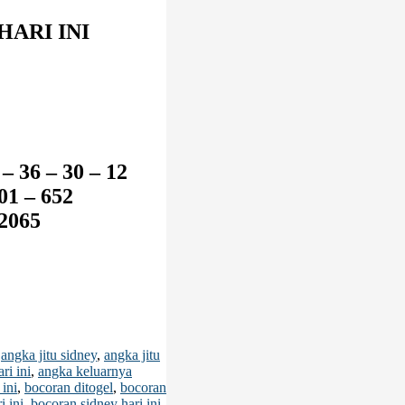
ARI INI
 – 36 – 30 – 12
01 – 652
 2065
,
angka jitu sidney
,
angka jitu
ri ini
,
angka keluarnya
ini
,
bocoran ditogel
,
bocoran
i ini
,
bocoran sidney hari ini