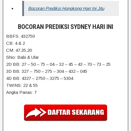
Bocoran Prediksi Hongkong Hari Ini Jitu
BOCORAN PREDIKSI SYDNEY HARI INI
BBFS: 432750
CB: 4 & 2
CM: 47.35.20
Shio: Babi & Ular
2D BB: 27 – 50 – 75 – 04 – 32 – 45 – 43 – 70 – 73 – 25
3D BB: 327 – 750 – 275 – 304 – 432 – 045
4D BB: 4327 – 2750 – 3275 – 5304
TWINS: 22 & 55
Angka Panas: 7