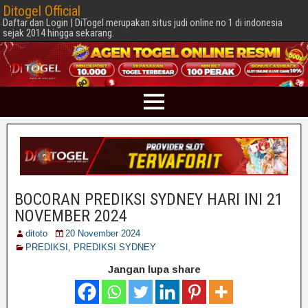
Ditogel Official
Daftar dan Login | DiTogel merupakan situs judi online no 1 di indonesia
sejak 2014 hingga sekarang.
BOCORAN PREDIKSI SYDNEY HARI INI 21
NOVEMBER 2024
ditoto
20 November 2024
PREDIKSI
,
PREDIKSI SYDNEY
Jangan lupa share