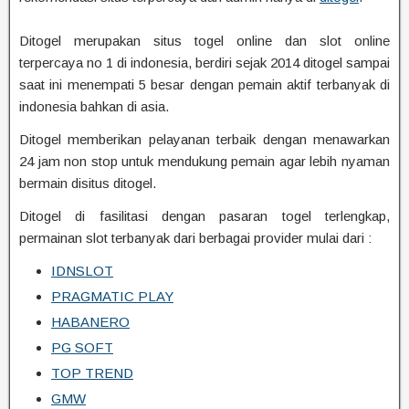
Ditogel merupakan situs togel online dan slot online
terpercaya no 1 di indonesia, berdiri sejak 2014 ditogel sampai
saat ini menempati 5 besar dengan pemain aktif terbanyak di
indonesia bahkan di asia.
Ditogel memberikan pelayanan terbaik dengan menawarkan
24 jam non stop untuk mendukung pemain agar lebih nyaman
bermain disitus ditogel.
Ditogel di fasilitasi dengan pasaran togel terlengkap,
permainan slot terbanyak dari berbagai provider mulai dari :
IDNSLOT
PRAGMATIC PLAY
HABANERO
PG SOFT
TOP TREND
GMW