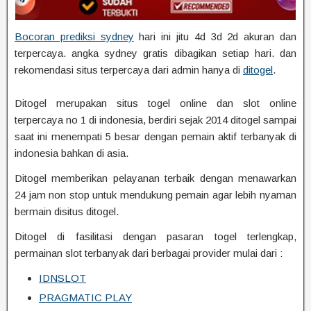
Bocoran prediksi sydney
hari ini jitu 4d 3d 2d akuran dan
terpercaya. angka sydney gratis dibagikan setiap hari. dan
rekomendasi situs terpercaya dari admin hanya di
ditogel
.
Ditogel merupakan situs togel online dan slot online
terpercaya no 1 di indonesia, berdiri sejak 2014 ditogel sampai
saat ini menempati 5 besar dengan pemain aktif terbanyak di
indonesia bahkan di asia.
Ditogel memberikan pelayanan terbaik dengan menawarkan
24 jam non stop untuk mendukung pemain agar lebih nyaman
bermain disitus ditogel.
Ditogel di fasilitasi dengan pasaran togel terlengkap,
permainan slot terbanyak dari berbagai provider mulai dari :
IDNSLOT
PRAGMATIC PLAY