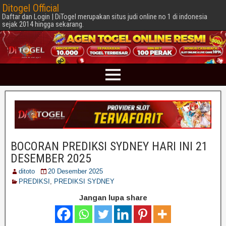
Ditogel Official
Daftar dan Login | DiTogel merupakan situs judi online no 1 di indonesia
sejak 2014 hingga sekarang.
BOCORAN PREDIKSI SYDNEY HARI INI 21
DESEMBER 2025
ditoto
20 Desember 2025
PREDIKSI
,
PREDIKSI SYDNEY
Jangan lupa share