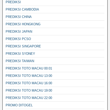
PREDIKSI
PREDIKSI CAMBODIA
PREDIKSI CHINA
PREDIKSI HONGKONG
PREDIKSI JAPAN
PREDIKSI PCSO
PREDIKSI SINGAPORE
PREDIKSI SYDNEY
PREDIKSI TAIWAN
PREDIKSI TOTO MACAU 00:01
PREDIKSI TOTO MACAU 13:00
PREDIKSI TOTO MACAU 16:00
PREDIKSI TOTO MACAU 19:00
PREDIKSI TOTO MACAU 22:00
PROMO DITOGEL