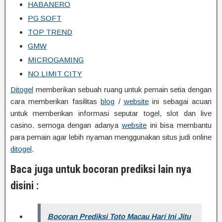
HABANERO
PG SOFT
TOP TREND
GMW
MICROGAMING
NO LIMIT CITY
Ditogel
memberikan sebuah ruang untuk pemain setia dengan
cara memberikan fasilitas
blog
/
website
ini sebagai acuan
untuk memberikan informasi seputar togel, slot dan live
casino. semoga dengan adanya
website
ini bisa membantu
para pemain agar lebih nyaman menggunakan situs judi online
ditogel
.
Baca juga untuk bocoran prediksi lain nya
disini :
Bocoran Prediksi Toto Macau Hari Ini Jitu