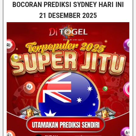
BOCORAN PREDIKSI SYDNEY HARI INI
21 DESEMBER 2025