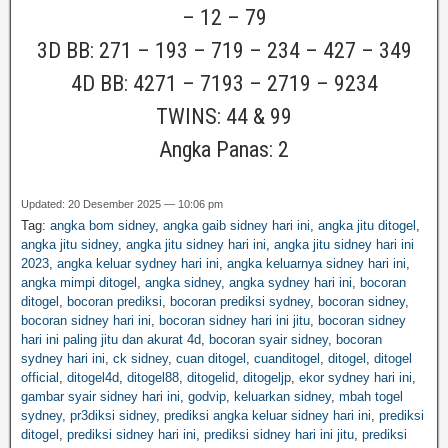
– 12 – 79
3D BB: 271 – 193 – 719 – 234 – 427 – 349
4D BB: 4271 – 7193 – 2719 – 9234
TWINS: 44 & 99
Angka Panas: 2
Updated: 20 Desember 2025 — 10:06 pm
Tag:
angka bom sidney
,
angka gaib sidney hari ini
,
angka jitu ditogel
,
angka jitu sidney
,
angka jitu sidney hari ini
,
angka jitu sidney hari ini
2023
,
angka keluar sydney hari ini
,
angka keluarnya sidney hari ini
,
angka mimpi ditogel
,
angka sidney
,
angka sydney hari ini
,
bocoran
ditogel
,
bocoran prediksi
,
bocoran prediksi sydney
,
bocoran sidney
,
bocoran sidney hari ini
,
bocoran sidney hari ini jitu
,
bocoran sidney
hari ini paling jitu dan akurat 4d
,
bocoran syair sidney
,
bocoran
sydney hari ini
,
ck sidney
,
cuan ditogel
,
cuanditogel
,
ditogel
,
ditogel
official
,
ditogel4d
,
ditogel88
,
ditogelid
,
ditogeljp
,
ekor sydney hari ini
,
gambar syair sidney hari ini
,
godvip
,
keluarkan sidney
,
mbah togel
sydney
,
pr3diksi sidney
,
prediksi angka keluar sidney hari ini
,
prediksi
ditogel
,
prediksi sidney hari ini
,
prediksi sidney hari ini jitu
,
prediksi