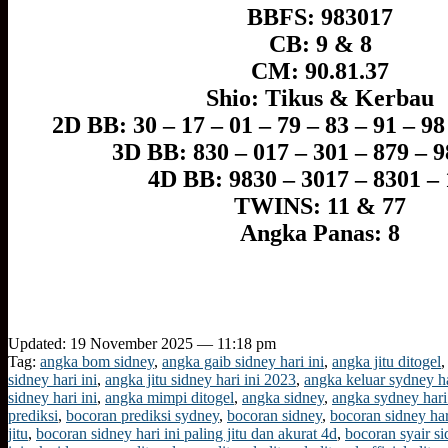
BBFS: 983017
CB: 9 & 8
CM: 90.81.37
Shio: Tikus & Kerbau
2D BB: 30 – 17 – 01 – 79 – 83 – 91 – 98
3D BB: 830 – 017 – 301 – 879 – 9
4D BB: 9830 – 3017 – 8301 –
TWINS: 11 & 77
Angka Panas: 8
Updated: 19 November 2025 — 11:18 pm
Tag:
angka bom sidney
,
angka gaib sidney hari ini
,
angka jitu ditogel
sidney hari ini
,
angka jitu sidney hari ini 2023
,
angka keluar sydney ha
sidney hari ini
,
angka mimpi ditogel
,
angka sidney
,
angka sydney hari 
prediksi
,
bocoran prediksi sydney
,
bocoran sidney
,
bocoran sidney har
jitu
,
bocoran sidney hari ini paling jitu dan akurat 4d
,
bocoran syair s