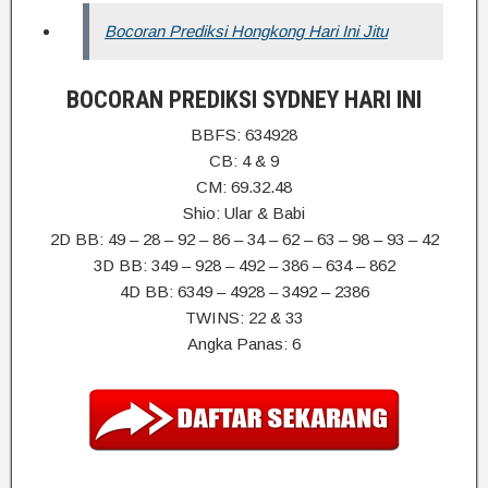
Bocoran Prediksi Hongkong Hari Ini Jitu
BOCORAN PREDIKSI SYDNEY HARI INI
BBFS: 634928
CB: 4 & 9
CM: 69.32.48
Shio: Ular & Babi
2D BB: 49 – 28 – 92 – 86 – 34 – 62 – 63 – 98 – 93 – 42
3D BB: 349 – 928 – 492 – 386 – 634 – 862
4D BB: 6349 – 4928 – 3492 – 2386
TWINS: 22 & 33
Angka Panas: 6