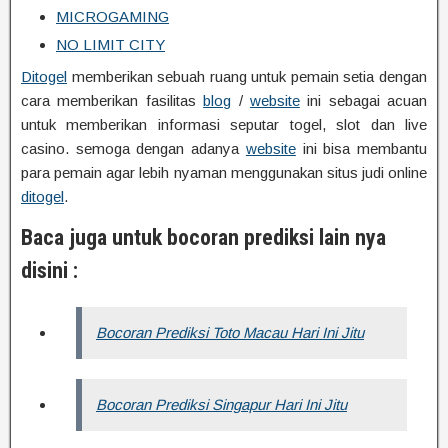
MICROGAMING
NO LIMIT CITY
Ditogel
memberikan sebuah ruang untuk pemain setia dengan
cara memberikan fasilitas
blog
/
website
ini sebagai acuan
untuk memberikan informasi seputar togel, slot dan live
casino. semoga dengan adanya
website
ini bisa membantu
para pemain agar lebih nyaman menggunakan situs judi online
ditogel
.
Baca juga untuk bocoran prediksi lain nya
disini :
Bocoran Prediksi Toto Macau Hari Ini Jitu
Bocoran Prediksi Singapur Hari Ini Jitu