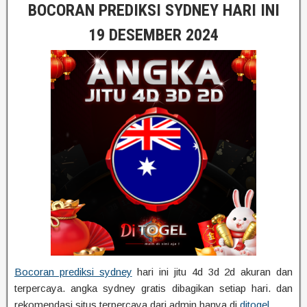
BOCORAN PREDIKSI SYDNEY HARI INI
19 DESEMBER 2024
Bocoran prediksi sydney
hari ini jitu 4d 3d 2d akuran dan
terpercaya. angka sydney gratis dibagikan setiap hari. dan
rekomendasi situs terpercaya dari admin hanya di
ditogel
.