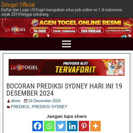
Ditogel Official
Daftar dan Login | DiTogel merupakan situs judi online no 1 di indonesia
sejak 2014 hingga sekarang.
BOCORAN PREDIKSI SYDNEY HARI INI 19
DESEMBER 2024
ditoto
19 Desember 2024
PREDIKSI
,
PREDIKSI SYDNEY
Jangan lupa share