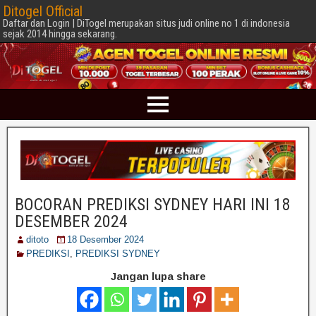
Ditogel Official
Daftar dan Login | DiTogel merupakan situs judi online no 1 di indonesia
sejak 2014 hingga sekarang.
BOCORAN PREDIKSI SYDNEY HARI INI 18
DESEMBER 2024
ditoto
18 Desember 2024
PREDIKSI
,
PREDIKSI SYDNEY
Jangan lupa share