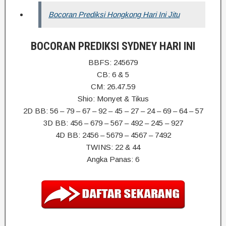
Bocoran Prediksi Hongkong Hari Ini Jitu
BOCORAN PREDIKSI SYDNEY HARI INI
BBFS: 245679
CB: 6 & 5
CM: 26.47.59
Shio: Monyet & Tikus
2D BB: 56 – 79 – 67 – 92 – 45 – 27 – 24 – 69 – 64 – 57
3D BB: 456 – 679 – 567 – 492 – 245 – 927
4D BB: 2456 – 5679 – 4567 – 7492
TWINS: 22 & 44
Angka Panas: 6