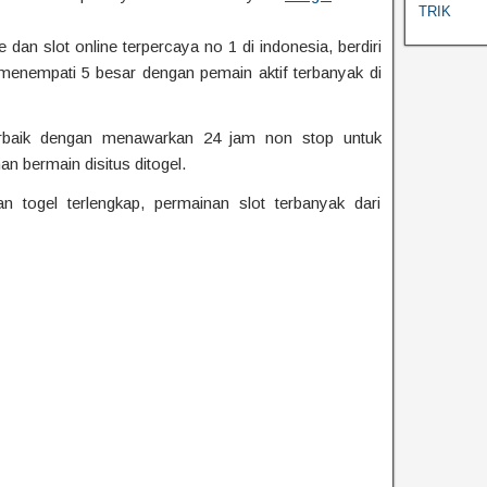
TRIK
 dan slot online terpercaya no 1 di indonesia, berdiri
 menempati 5 besar dengan pemain aktif terbanyak di
erbaik dengan menawarkan 24 jam non stop untuk
 bermain disitus ditogel.
ran togel terlengkap, permainan slot terbanyak dari