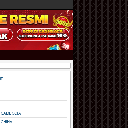
PI
I CAMBODIA
 CHINA