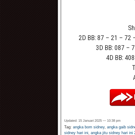
Sh
2D BB: 87 – 21 – 72 
3D BB: 087 – 
4D BB: 40
T
Updated: 15 Januari 2025 — 10:38 pm
Tag:
angka bom sidney
,
angka gaib sidne
sidney hari ini
,
angka jitu sidney hari ini