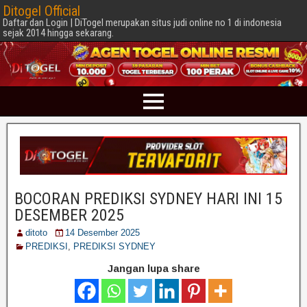
Ditogel Official
Daftar dan Login | DiTogel merupakan situs judi online no 1 di indonesia
sejak 2014 hingga sekarang.
BOCORAN PREDIKSI SYDNEY HARI INI 15
DESEMBER 2025
ditoto
14 Desember 2025
PREDIKSI
,
PREDIKSI SYDNEY
Jangan lupa share