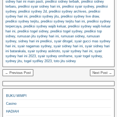
sidney hari ini main pasti
,
prediksi sidney terbaik
,
prediksi sidney
terbaru
,
prediksi syair sidney hari ini
,
prediksi syair sydney
,
prediksi
sydney
,
prediksi sydney 2d
,
prediksi sydney archives
,
prediksi
sydney hari ini
,
prediksi sydney jitu
,
prediksi sydney live draw
,
prediksi sydney terjitu
,
prediksi sydney terjitu hari ini
,
prediksi sydney
terpercaya
,
prediksi sydney wajib keluar
,
prediksi sydney wajib keluar
hari ini
,
prediksi togel sidney
,
prediksi togel sydney
,
prediksi top
sidney
,
rumusan jitu sydney hari ini
,
rumusan sidney
,
rumusan
sydney
,
sidney hari ini prediksi
,
syair ditogel
,
syair gucci mas sydney
hari ini
,
syair nagamas sydney
,
syair sidney hari ini
,
syair sidney hari
ini batarakala
,
syair sydney asiktoto
,
syair sydney hari ini
,
syair
sydney hari ini 2023
,
syair sydney omiframe
,
syair togel sydney
,
sydney jitu
,
togel sydñey 2023
,
toto jitu sidney
← Previous Post
Next Post →
BUKU MIMPI
Casino
HADIAH