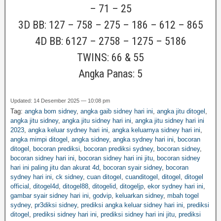
– 71 – 25
3D BB: 127 – 758 – 275 – 186 – 612 – 865
4D BB: 6127 – 2758 – 1275 – 5186
TWINS: 66 & 55
Angka Panas: 5
Updated: 14 Desember 2025 — 10:08 pm
Tag:
angka bom sidney
,
angka gaib sidney hari ini
,
angka jitu ditogel
,
angka jitu sidney
,
angka jitu sidney hari ini
,
angka jitu sidney hari ini
2023
,
angka keluar sydney hari ini
,
angka keluarnya sidney hari ini
,
angka mimpi ditogel
,
angka sidney
,
angka sydney hari ini
,
bocoran
ditogel
,
bocoran prediksi
,
bocoran prediksi sydney
,
bocoran sidney
,
bocoran sidney hari ini
,
bocoran sidney hari ini jitu
,
bocoran sidney
hari ini paling jitu dan akurat 4d
,
bocoran syair sidney
,
bocoran
sydney hari ini
,
ck sidney
,
cuan ditogel
,
cuanditogel
,
ditogel
,
ditogel
official
,
ditogel4d
,
ditogel88
,
ditogelid
,
ditogeljp
,
ekor sydney hari ini
,
gambar syair sidney hari ini
,
godvip
,
keluarkan sidney
,
mbah togel
sydney
,
pr3diksi sidney
,
prediksi angka keluar sidney hari ini
,
prediksi
ditogel
,
prediksi sidney hari ini
,
prediksi sidney hari ini jitu
,
prediksi