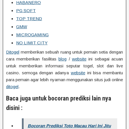
HABANERO
PG SOFT
TOP TREND
GMW
MICROGAMING
NO LIMIT CITY
Ditogel
memberikan sebuah ruang untuk pemain setia dengan
cara memberikan fasilitas
blog
/
website
ini sebagai acuan
untuk memberikan informasi seputar togel, slot dan live
casino. semoga dengan adanya
website
ini bisa membantu
para pemain agar lebih nyaman menggunakan situs judi online
ditogel
.
Baca juga untuk bocoran prediksi lain nya
disini :
Bocoran Prediksi Toto Macau Hari Ini Jitu