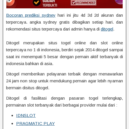
Bocoran prediksi sydney
hari ini jitu 4d 3d 2d akuran dan
terpercaya. angka sydney gratis dibagikan setiap hari. dan
rekomendasi situs terpercaya dari admin hanya di
ditogel
.
Ditogel merupakan situs togel online dan slot online
terpercaya no 1 di indonesia, berdiri sejak 2014 ditogel sampai
saat ini menempati 5 besar dengan pemain aktif terbanyak di
indonesia bahkan di asia.
Ditogel memberikan pelayanan terbaik dengan menawarkan
24 jam non stop untuk mendukung pemain agar lebih nyaman
bermain disitus ditogel.
Ditogel di fasilitasi dengan pasaran togel terlengkap,
permainan slot terbanyak dari berbagai provider mulai dari :
IDNSLOT
PRAGMATIC PLAY