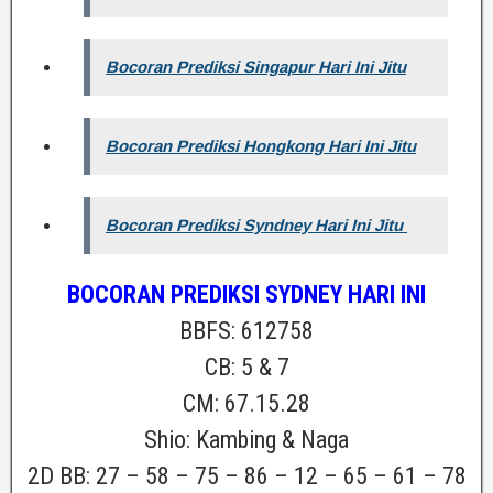
Bocoran Prediksi Singapur Hari Ini Jitu
Bocoran Prediksi Hongkong Hari Ini Jitu
Bocoran Prediksi Syndney Hari Ini Jitu
BOCORAN PREDIKSI SYDNEY HARI INI
BBFS: 612758
CB: 5 & 7
CM: 67.15.28
Shio: Kambing & Naga
2D BB: 27 – 58 – 75 – 86 – 12 – 65 – 61 – 78