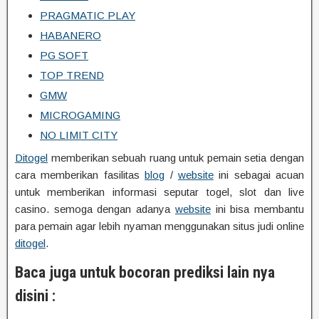
PRAGMATIC PLAY
HABANERO
PG SOFT
TOP TREND
GMW
MICROGAMING
NO LIMIT CITY
Ditogel
memberikan sebuah ruang untuk pemain setia dengan
cara memberikan fasilitas
blog
/
website
ini sebagai acuan
untuk memberikan informasi seputar togel, slot dan live
casino. semoga dengan adanya
website
ini bisa membantu
para pemain agar lebih nyaman menggunakan situs judi online
ditogel
.
Baca juga untuk bocoran prediksi lain nya
disini :