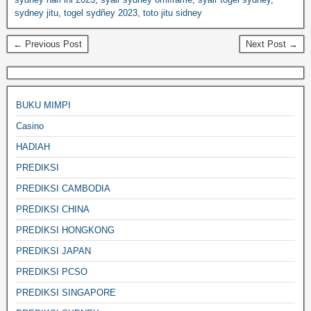
sydney jitu
,
togel sydñey 2023
,
toto jitu sidney
← Previous Post
Next Post →
BUKU MIMPI
Casino
HADIAH
PREDIKSI
PREDIKSI CAMBODIA
PREDIKSI CHINA
PREDIKSI HONGKONG
PREDIKSI JAPAN
PREDIKSI PCSO
PREDIKSI SINGAPORE