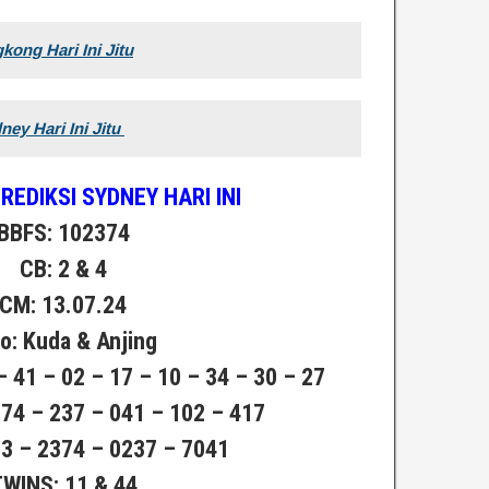
ong Hari Ini Jitu
ey Hari Ini Jitu
EDIKSI SYDNEY HARI INI
BBFS: 102374
CB: 2 & 4
CM: 13.07.24
o: Kuda & Anjing
– 41 – 02 – 17 – 10 – 34 – 30 – 27
374 – 237 – 041 – 102 – 417
23 – 2374 – 0237 – 7041
WINS: 11 & 44