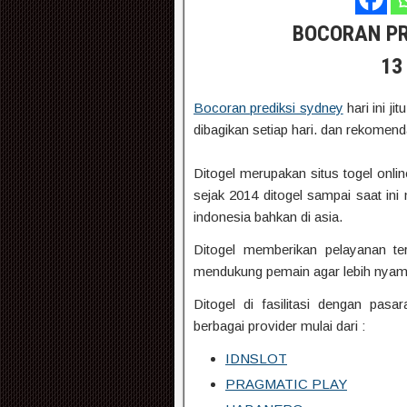
BOCORAN PR
13
Bocoran prediksi sydney
hari ini j
dibagikan setiap hari. dan rekomend
Ditogel merupakan situs togel online
sejak 2014 ditogel sampai saat ini
indonesia bahkan di asia.
Ditogel memberikan pelayanan t
mendukung pemain agar lebih nyaman
Ditogel di fasilitasi dengan pasa
berbagai provider mulai dari :
IDNSLOT
PRAGMATIC PLAY