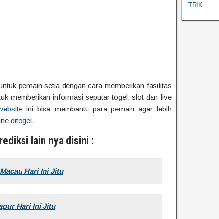
TRIK
tuk pemain setia dengan cara memberikan fasilitas
uk memberikan informasi seputar togel, slot dan live
website
ini bisa membantu para pemain agar lebih
line
ditogel
.
diksi lain nya disini :
Macau Hari Ini Jitu
pur Hari Ini Jitu