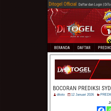
Ditogel Official
Daftar dan Login | DiT
BERANDA
DAFTAR
PREDIK
BOCORAN PREDIKSI SYD
ditoto
12 Januari 2026
PREDI
J